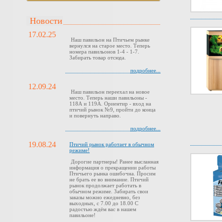
Новости
17.02.25
Наш павильон на Птичьем рынке
вернулся на старое место. Теперь
номера павильонов 1-4 - 1-7.
Забирать товар отсюда.
подробнее...
12.09.24
Наш павильон переехал на новое
место. Теперь наши павильоны -
118А и 119А. Ориентир - вход на
птичий рынок №9, пройти до конца
и повернуть направо.
подробнее...
19.08.24
Птичий рынок работает в обычном
режиме!
Дорогие партнеры! Ранее высланная
информация о прекращении работы
Птичьего рынка ошибочна. Просим
не брать ее во внимание. Птичий
рынок продолжает работать в
обычном режиме. Забирать свои
заказы можно ежедневно, без
выходных, с 7.00 до 18.00 С
радостью ждём вас в нашем
павильоне!