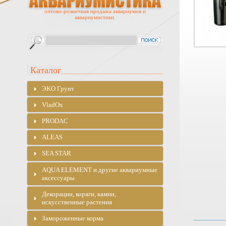
оптово-розничная продажа аквариумов и
аквариумистики.
Каталог
ЭKO Грунт
VladOx
PRODAC
ALEAS
SEA STAR
AQUA ELEMENT и другие аквариумные
аксессуары
Декорации, коряги, камни,
искусственные растения
Замороженные корма