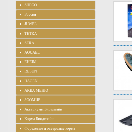
SHEGO
Россия
JUWEL
TETRA
SERA
AQUAEL
EHEIM
RESUN
HAGEN
АКВА МЕНЮ
ЗООМИР
Аквариумы Биодизайн
Корма Биодизайн
Форелевые и осетровые корма