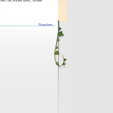
906 75W, HX906 100W, , HX906
Подробнее...