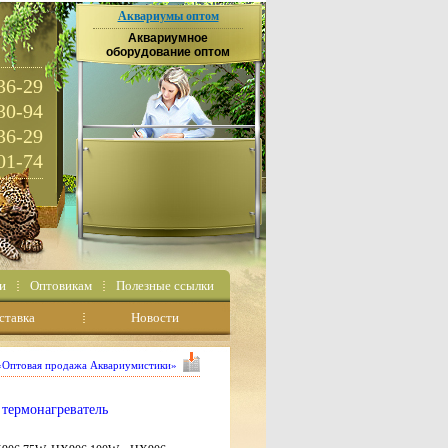
Аквариумы оптом
Аквариумное
оборудование оптом
36-29
30-94
36-29
01-74
и
Оптовикам
Полезные ссылки
ставка
Новости
 «Оптовая продажа Аквариумистики»
 термонагреватель