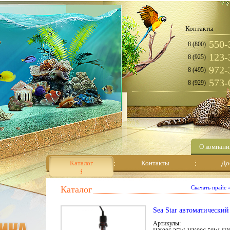
Контакты
550-
8 (800)
123-
8 (925)
972-
8 (495)
573-
8 (929)
О компани
Каталог
Контакты
До
Каталог
Скачать прайс
Sea Star автоматический
Артикулы: