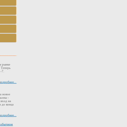
м рынке
. Теперь
-7.
подробнее...
а новое
ьоны -
 вход на
 до конца
подробнее...
в обычном