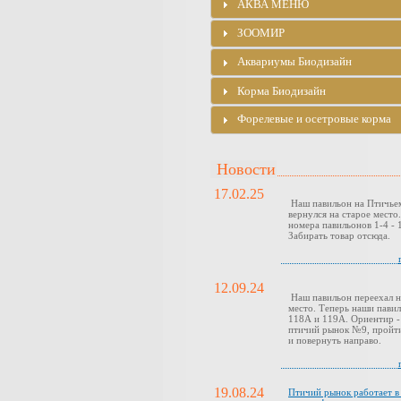
АКВА МЕНЮ
ЗООМИР
Аквариумы Биодизайн
Корма Биодизайн
Форелевые и осетровые корма
Новости
17.02.25
Наш павильон на Птичье
вернулся на старое место
номера павильонов 1-4 - 1
Забирать товар отсюда.
12.09.24
Наш павильон переехал н
место. Теперь наши павил
118А и 119А. Ориентир -
птичий рынок №9, пройти
и повернуть направо.
19.08.24
Птичий рынок работает 