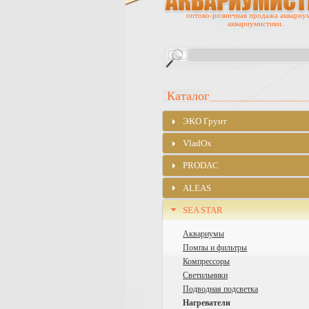
оптово-розничная продажа аквариу
аквариумистики.
Каталог
ЭKO Грунт
VladOx
PRODAC
ALEAS
SEA STAR
Аквариумы
Помпы и фильтры
Компрессоры
Светильники
Подводная подсветка
Нагреватели