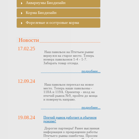
Аквариумы Биодизайн
Корма Биодизайн
Форелевые и осетровые корма
Новости
17.02.25
Наш павильон на Птичьем рынке
вернулся на старое место. Теперь
номера павильонов 1-4 - 1-7.
Забирать товар отсюда.
подробнее...
12.09.24
Наш павильон переехал на новое
место. Теперь наши павильоны -
118А и 119А. Ориентир - вход на
птичий рынок №9, пройти до конца
и повернуть направо.
подробнее...
19.08.24
Птичий рынок работает в обычном
режиме!
Дорогие партнеры! Ранее высланная
информация о прекращении работы
Птичьего рынка ошибочна. Просим