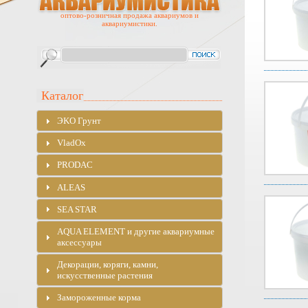
оптово-розничная продажа аквариумов и
аквариумистики.
Каталог
ЭKO Грунт
VladOx
PRODAC
ALEAS
SEA STAR
AQUA ELEMENT и другие аквариумные
аксессуары
Декорации, коряги, камни,
искусственные растения
Замороженные корма