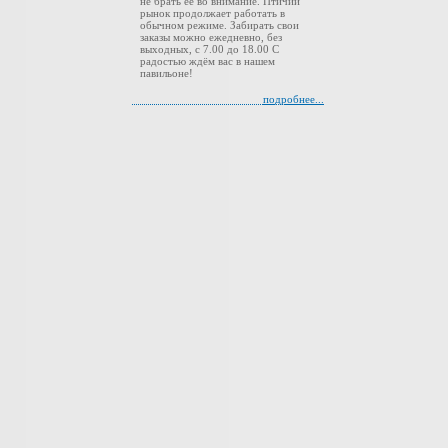
не брать ее во внимание. Птичий
рынок продолжает работать в
обычном режиме. Забирать свои
заказы можно ежедневно, без
выходных, с 7.00 до 18.00 С
радостью ждём вас в нашем
павильоне!
подробнее...