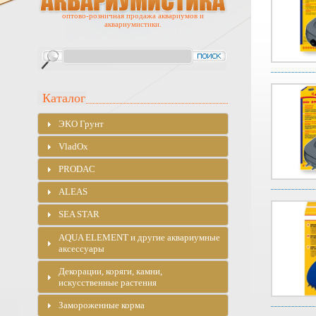
оптово-розничная продажа аквариумов и
аквариумистики.
Каталог
ЭKO Грунт
VladOx
PRODAC
ALEAS
SEA STAR
AQUA ELEMENT и другие аквариумные
аксессуары
Декорации, коряги, камни,
искусственные растения
Замороженные корма