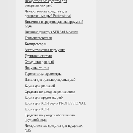
Лекарственные средства для
декоративных рыб
Лекарственные средства для
декоративных рыб Professional
Витамины и средства для аквариумной
воды
Внешние фильтры SERAfil bioactive
Tермонагреватели
Компрессоры
Автоматическая кормушка
Грунтоочистители
Отсадники для рыб
Ловушка улиток
Термометры, ареометры
Пакеты для транспортировки рыб
Корма для рептилий
Средства по уходу за рептилиями
Корма для прудовых рыб
Корма для КОИ серии PROFESSIONAL
Корма для КОИ
Средства по уходу и обогащению
прудовой воды
Лекарственные средства для прудовых
рыб