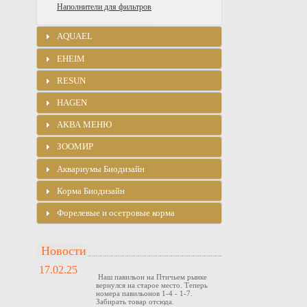
Наполнители для фильтров
AQUAEL
EHEIM
RESUN
HAGEN
АКВА МЕНЮ
ЗООМИР
Аквариумы Биодизайн
Корма Биодизайн
Форелевые и осетровые корма
Новости
17.02.25
Наш павильон на Птичьем рынке
вернулся на старое место. Теперь
номера павильонов 1-4 - 1-7.
Забирать товар отсюда.