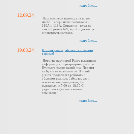
подробнее...
12.09.24
Наш павильон переехал на новое
место. Теперь наши павильоны -
118А и 119А. Ориентир - вход на
птичий рынок №9, пройти до конца
и повернуть направо.
подробнее...
19.08.24
Птичий рынок работает в обычном
режиме!
Дорогие партнеры! Ранее высланная
информация о прекращении работы
Птичьего рынка ошибочна. Просим
не брать ее во внимание. Птичий
рынок продолжает работать в
обычном режиме. Забирать свои
заказы можно ежедневно, без
выходных, с 7.00 до 18.00 С
радостью ждём вас в нашем
павильоне!
подробнее...