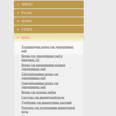
SHEGO
Россия
JUWEL
TETRA
SERA
Хлопьевидные корма для декоративных
рыб
Корма для декоративных рыб в
пакетиках 12г
Корма для выращивания мальков
декоративных рыб
Таблетированные корма для
декоративных рыб
Гранулированные корма для
декоративных рыб
Корма для золотых рыбок
Средства для аквариумной воды
Удобрения для аквариумных растений
Реагенты для тестирования аквариумной
воды