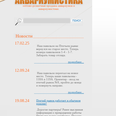
оптово-розничная продажа аквариумов и
аквариумистики.
Новости
17.02.25
Наш павильон на Птичьем рынке
вернулся на старое место. Теперь
номера павильонов 1-4 - 1-7.
Забирать товар отсюда.
подробнее...
12.09.24
Наш павильон переехал на новое
место. Теперь наши павильоны -
118А и 119А. Ориентир - вход на
птичий рынок №9, пройти до конца
и повернуть направо.
подробнее...
19.08.24
Птичий рынок работает в обычном
режиме!
Дорогие партнеры! Ранее высланная
информация о прекращении работы
Птичьего рынка ошибочна. Просим