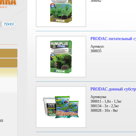
300042
мов и
PRODAC питательный с
Артикул:
300035
PRODAC донный субст
Артикулы:
300011 - 1,8л - 1,5кг
300134 - 3л - 2,5кг
300028 - 10л - 8кг
ма