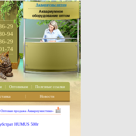
Аквариумы оптом
Аквариумное
оборудование оптом
36-29
30-94
36-29
01-74
и
Оптовикам
Полезные ссылки
ставка
Новости
 «Оптовая продажа Аквариумистики»
убстрат HUMUS 500г