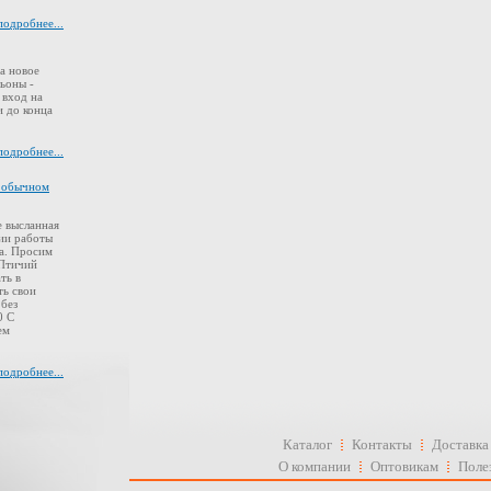
подробнее...
а новое
ьоны -
 вход на
 до конца
подробнее...
в обычном
 высланная
ии работы
а. Просим
 Птичий
ть в
ть свои
 без
0 С
ем
подробнее...
Каталог
Контакты
Доставка
О компании
Оптовикам
Поле