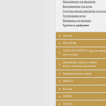
Наполнители для фильтров
Кондиционеры для воды
Средства против паразитов и водор
Тестирование воды
Витамины и подкормки
Грунты и удобрения
ALEAS
SEA STAR
AQUA ELEMENT и другие аква
аксессуары
Декорации, коряги, камни,
искусственные растения
Замороженные корма
SHEGO
Россия
JUWEL
TETRA