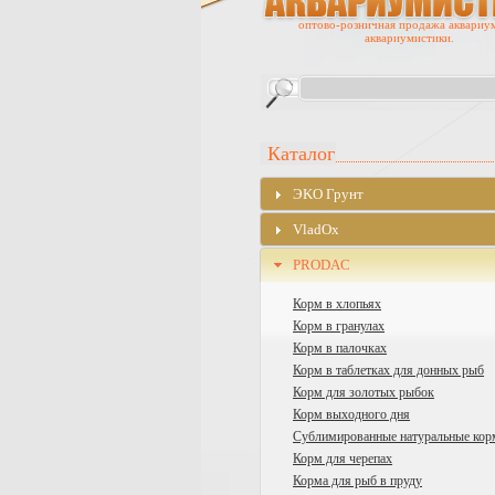
оптово-розничная продажа аквариу
аквариумистики.
Каталог
ЭKO Грунт
VladOx
PRODAC
Корм в хлопьях
Корм в гранулах
Корм в палочках
Корм в таблетках для донных рыб
Корм для золотых рыбок
Корм выходного дня
Сублимированные натуральные кор
Корм для черепах
Корма для рыб в пруду