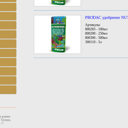
PRODAC удобрение N
Артикулы:
800283 - 100мл
800290 - 250мл
800306 - 500мл
300110 - 5л
м рынке
. Теперь
-7.