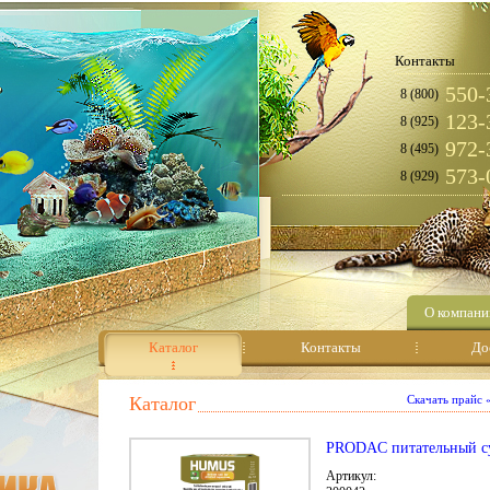
Контакты
550-
8 (800)
123-
8 (925)
972-
8 (495)
573-
8 (929)
О компани
Каталог
Контакты
До
Каталог
Скачать прайс
PRODAC питательный с
Артикул: