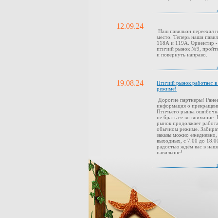
12.09.24
Наш павильон переехал н
место. Теперь наши павил
118А и 119А. Ориентир -
птичий рынок №9, пройти
и повернуть направо.
19.08.24
Птичий рынок работает 
режиме!
Дорогие партнеры! Ранее
информация о прекращен
Птичьего рынка ошибочн
не брать ее во внимание.
рынок продолжает работа
обычном режиме. Забира
заказы можно ежедневно,
выходных, с 7.00 до 18.0
радостью ждём вас в наш
павильоне!