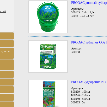
PRODAC донный субст
Артикулы:
ослей
300165 - 2,4л - 1,8кг
300141 - 4л - 3,2кг
PRODAC таблетки CO2
Артикул:
риумные
300158
PRODAC удобрение N
Артикулы:
800269 - 100мл
800276 - 250мл
800559 - 500мл
300073 - 5л