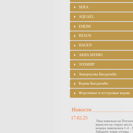
SERA
AQUAEL
EHEIM
RESUN
HAGEN
АКВА МЕНЮ
ЗООМИР
Аквариумы Биодизайн
Корма Биодизайн
Форелевые и осетровые корма
Новости
17.02.25
Наш павильон на Птичье
вернулся на старое место
номера павильонов 1-4 - 1
Забирать товар отсюда.