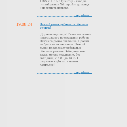
118А и 119А. Ориентир - вход на
птичий рынок №9, пройти до конца
и повернуть направо.
подробнее...
19.08.24
Птичий рынок работает в обычном
режиме!
Дорогие партнеры! Ранее высланная
информация о прекращении работы
Птичьего рынка ошибочна. Просим
не брать ее во внимание. Птичий
рынок продолжает работать в
обычном режиме. Забирать свои
заказы можно ежедневно, без
выходных, с 7.00 до 18.00 С
радостью ждём вас в нашем
павильоне!
подробнее...