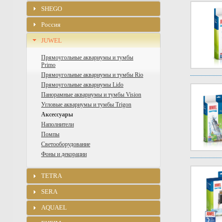
SHEGO
Россия
JUWEL
Прямоугольные аквариумы и тумбы
Primo
Прямоугольные аквариумы и тумбы Rio
Прямоугольные аквариумы Lido
Панорамные аквариумы и тумбы Vision
Угловые аквариумы и тумбы Trigon
Аксессуары
Наполнители
Помпы
Светооборудование
Фоны и декорации
TETRA
SERA
AQUAEL