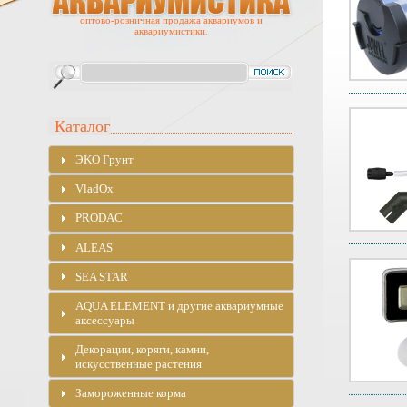
оптово-розничная продажа аквариумов и
аквариумистики.
Каталог
ЭKO Грунт
VladOx
PRODAC
ALEAS
SEA STAR
AQUA ELEMENT и другие аквариумные
аксессуары
Декорации, коряги, камни,
искусственные растения
Замороженные корма