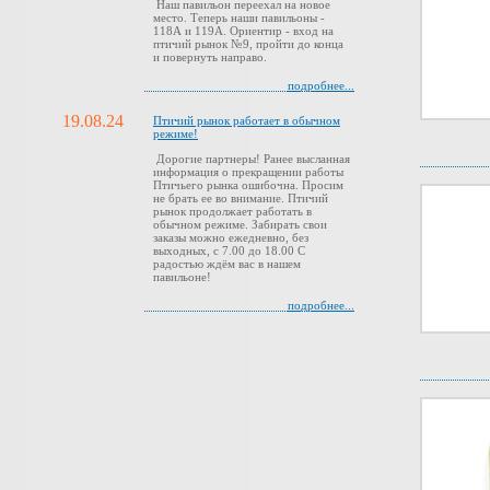
Наш павильон переехал на новое
место. Теперь наши павильоны -
118А и 119А. Ориентир - вход на
птичий рынок №9, пройти до конца
и повернуть направо.
подробнее...
19.08.24
Птичий рынок работает в обычном
режиме!
Дорогие партнеры! Ранее высланная
информация о прекращении работы
Птичьего рынка ошибочна. Просим
не брать ее во внимание. Птичий
рынок продолжает работать в
обычном режиме. Забирать свои
заказы можно ежедневно, без
выходных, с 7.00 до 18.00 С
радостью ждём вас в нашем
павильоне!
подробнее...