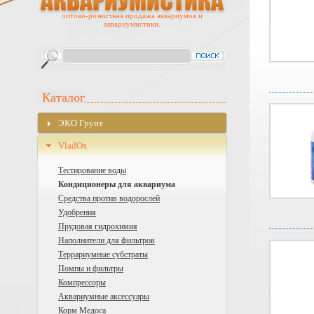
оптово-розничная продажа аквариумов и
аквариумистики.
Каталог
ЭKO Грунт
VladOx
Тестирование воды
Кондиционеры для аквариума
Средства против водорослей
Удобрения
Прудовая гидрохимия
Наполнители для фильтров
Террариумные субстраты
Помпы и фильтры
Компрессоры
Аквариумные аксессуары
Корм Медоса