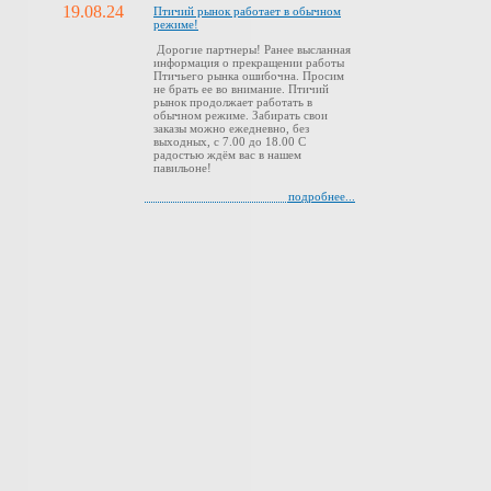
19.08.24
Птичий рынок работает в обычном
режиме!
Дорогие партнеры! Ранее высланная
информация о прекращении работы
Птичьего рынка ошибочна. Просим
не брать ее во внимание. Птичий
рынок продолжает работать в
обычном режиме. Забирать свои
заказы можно ежедневно, без
выходных, с 7.00 до 18.00 С
радостью ждём вас в нашем
павильоне!
подробнее...