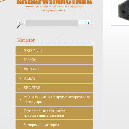
оптово-розничная продажа аквариумов и
аквариумистики.
Каталог
ЭKO Грунт
VladOx
PRODAC
ALEAS
SEA STAR
AQUA ELEMENT и другие аквариумные
аксессуары
Декорации, коряги, камни,
искусственные растения
Замороженные корма