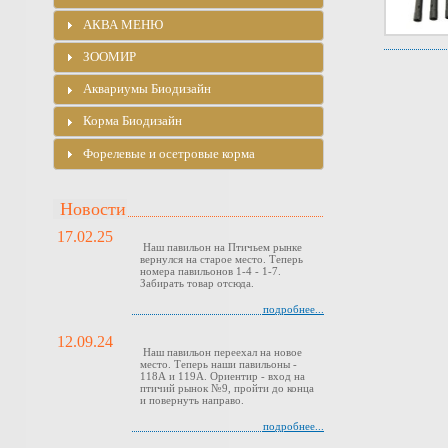
АКВА МЕНЮ
ЗООМИР
Аквариумы Биодизайн
Корма Биодизайн
Форелевые и осетровые корма
Новости
17.02.25
Наш павильон на Птичьем рынке
вернулся на старое место. Теперь
номера павильонов 1-4 - 1-7.
Забирать товар отсюда.
подробнее...
12.09.24
Наш павильон переехал на новое
место. Теперь наши павильоны -
118А и 119А. Ориентир - вход на
птичий рынок №9, пройти до конца
и повернуть направо.
подробнее...