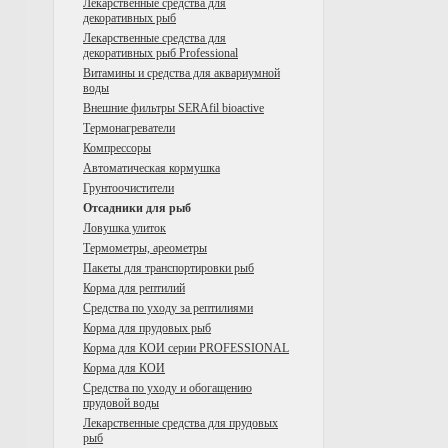
Лекарственные средства для
декоративных рыб
Лекарственные средства для
декоративных рыб Professional
Витамины и средства для аквариумной
воды
Внешние фильтры SERAfil bioactive
Tермонагреватели
Компрессоры
Автоматическая кормушка
Грунтоочистители
Отсадники для рыб
Ловушка улиток
Термометры, ареометры
Пакеты для транспортировки рыб
Корма для рептилий
Средства по уходу за рептилиями
Корма для прудовых рыб
Корма для КОИ серии PROFESSIONAL
Корма для КОИ
Средства по уходу и обогащению
прудовой воды
Лекарственные средства для прудовых
рыб