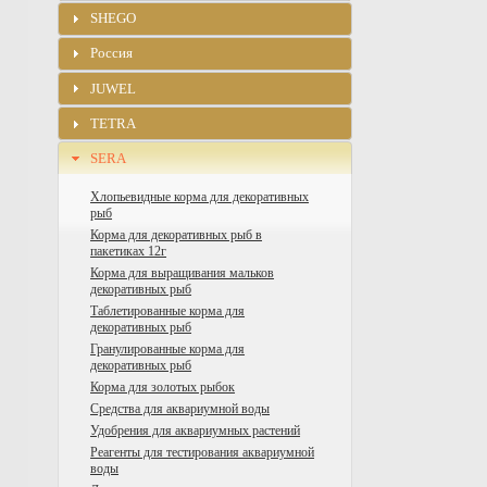
SHEGO
Россия
JUWEL
TETRA
SERA
Хлопьевидные корма для декоративных
рыб
Корма для декоративных рыб в
пакетиках 12г
Корма для выращивания мальков
декоративных рыб
Таблетированные корма для
декоративных рыб
Гранулированные корма для
декоративных рыб
Корма для золотых рыбок
Средства для аквариумной воды
Удобрения для аквариумных растений
Реагенты для тестирования аквариумной
воды