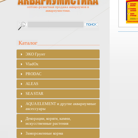
оптово-розничная продажа аквариумов и
аквариумистики.
Каталог
ЭKO Грунт
VladOx
PRODAC
ALEAS
SEA STAR
AQUA ELEMENT и другие аквариумные
аксессуары
Декорации, коряги, камни,
искусственные растения
Замороженные корма