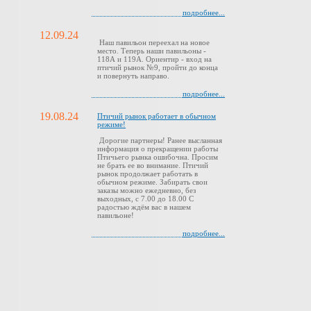
подробнее...
12.09.24
Наш павильон переехал на новое
место. Теперь наши павильоны -
118А и 119А. Ориентир - вход на
птичий рынок №9, пройти до конца
и повернуть направо.
подробнее...
19.08.24
Птичий рынок работает в обычном
режиме!
Дорогие партнеры! Ранее высланная
информация о прекращении работы
Птичьего рынка ошибочна. Просим
не брать ее во внимание. Птичий
рынок продолжает работать в
обычном режиме. Забирать свои
заказы можно ежедневно, без
выходных, с 7.00 до 18.00 С
радостью ждём вас в нашем
павильоне!
подробнее...