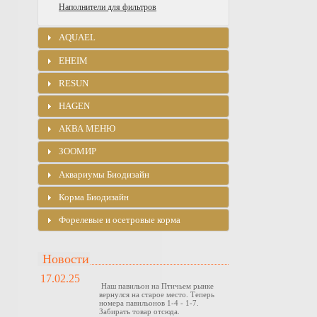
Наполнители для фильтров
AQUAEL
EHEIM
RESUN
HAGEN
АКВА МЕНЮ
ЗООМИР
Аквариумы Биодизайн
Корма Биодизайн
Форелевые и осетровые корма
Новости
17.02.25
Наш павильон на Птичьем рынке
вернулся на старое место. Теперь
номера павильонов 1-4 - 1-7.
Забирать товар отсюда.