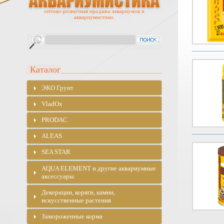
оптово-розничная продажа аквариумов и
аквариумистики.
Каталог
ЭKO Грунт
VladOx
PRODAC
ALEAS
SEA STAR
AQUA ELEMENT и другие аквариумные
аксессуары
Декорации, коряги, камни,
искусственные растения
Замороженные корма