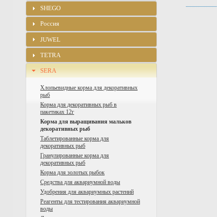
SHEGO
Россия
JUWEL
TETRA
SERA
Хлопьевидные корма для декоративных
рыб
Корма для декоративных рыб в
пакетиках 12г
Корма для выращивания мальков
декоративных рыб
Таблетированные корма для
декоративных рыб
Гранулированные корма для
декоративных рыб
Корма для золотых рыбок
Средства для аквариумной воды
Удобрения для аквариумных растений
Реагенты для тестирования аквариумной
воды