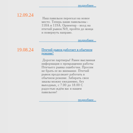
подробнее...
12.09.24
Наш павильон переехал на новое
место. Теперь наши павильоны -
118А и 119А. Ориентир - вход на
птичий рынок №9, пройти до конца
и повернуть направо.
подробнее...
19.08.24
Птичий рынок работает в обычном
режиме!
Дорогие партнеры! Ранее высланная
информация о прекращении работы
Птичьего рынка ошибочна. Просим
не брать ее во внимание. Птичий
рынок продолжает работать в
обычном режиме. Забирать свои
заказы можно ежедневно, без
выходных, с 7.00 до 18.00 С
радостью ждём вас в нашем
павильоне!
подробнее...