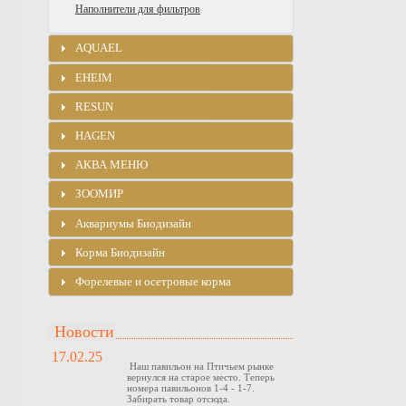
Наполнители для фильтров
AQUAEL
EHEIM
RESUN
HAGEN
АКВА МЕНЮ
ЗООМИР
Аквариумы Биодизайн
Корма Биодизайн
Форелевые и осетровые корма
Новости
17.02.25
Наш павильон на Птичьем рынке
вернулся на старое место. Теперь
номера павильонов 1-4 - 1-7.
Забирать товар отсюда.