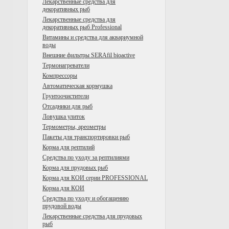
Лекарственные средства для
декоративных рыб
Лекарственные средства для
декоративных рыб Professional
Витамины и средства для аквариумной
воды
Внешние фильтры SERAfil bioactive
Tермонагреватели
Компрессоры
Автоматическая кормушка
Грунтоочистители
Отсадники для рыб
Ловушка улиток
Термометры, ареометры
Пакеты для транспортировки рыб
Корма для рептилий
Средства по уходу за рептилиями
Корма для прудовых рыб
Корма для КОИ серии PROFESSIONAL
Корма для КОИ
Средства по уходу и обогащению
прудовой воды
Лекарственные средства для прудовых
рыб