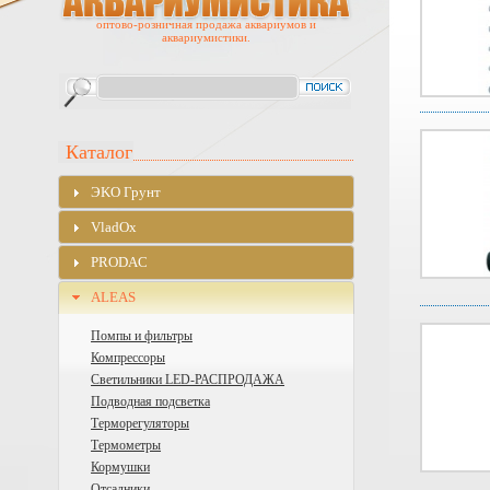
оптово-розничная продажа аквариумов и
аквариумистики.
Каталог
ЭKO Грунт
VladOx
PRODAC
ALEAS
Помпы и фильтры
Компрессоры
Cветильники LED-РАСПРОДАЖА
Подводная подсветка
Терморегуляторы
Термометры
Кормушки
Отсадники