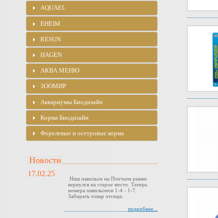
AQUAEL
EHEIM
RESUN
HAGEN
АКВА МЕНЮ
ЗООМИР
Аквариумы Биодизайн
Корма Биодизайн
Форелевые и осетровые корма
Новости
17.02.25
Наш павильон на Птичьем рынке
вернулся на старое место. Теперь
номера павильонов 1-4 - 1-7.
Забирать товар отсюда.
подробнее...