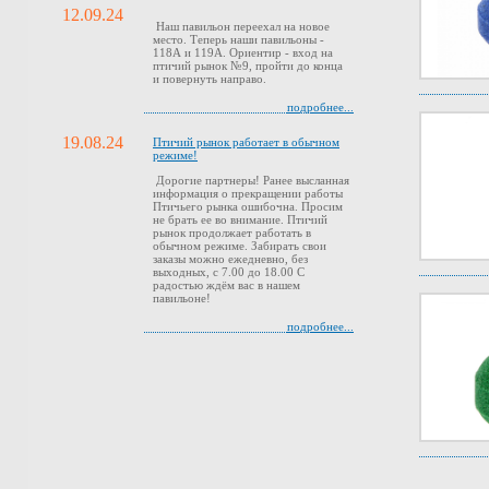
12.09.24
Наш павильон переехал на новое
место. Теперь наши павильоны -
118А и 119А. Ориентир - вход на
птичий рынок №9, пройти до конца
и повернуть направо.
подробнее...
19.08.24
Птичий рынок работает в обычном
режиме!
Дорогие партнеры! Ранее высланная
информация о прекращении работы
Птичьего рынка ошибочна. Просим
не брать ее во внимание. Птичий
рынок продолжает работать в
обычном режиме. Забирать свои
заказы можно ежедневно, без
выходных, с 7.00 до 18.00 С
радостью ждём вас в нашем
павильоне!
подробнее...