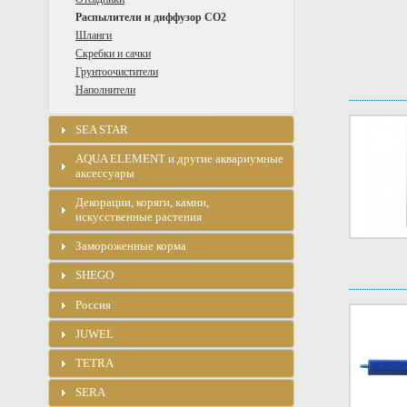
Распылители и диффузор CO2
Шланги
Скребки и сачки
Грунтоочистители
Наполнители
SEA STAR
AQUA ELEMENT и другие аквариумные
аксессуары
Декорации, коряги, камни,
искусственные растения
Замороженные корма
SHEGO
Россия
JUWEL
TETRA
SERA