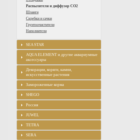
Распылители и диффузор CO2
Шланги
Скребки и сачки
Грунтоочистители
Наполнители
SEA STAR
AQUA ELEMENT и другие аквариумные
аксессуары
Декорации, коряги, камни,
искусственные растения
Замороженные корма
SHEGO
Россия
JUWEL
TETRA
SERA