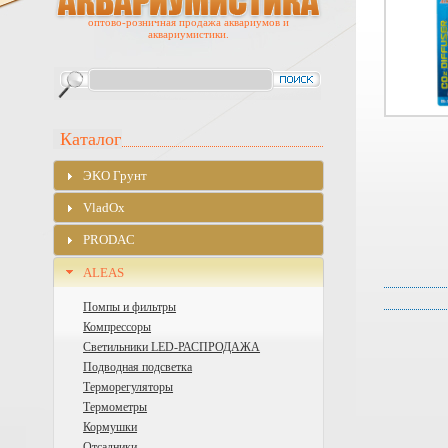
оптово-розничная продажа аквариумов и
аквариумистики.
Каталог
ЭKO Грунт
VladOx
PRODAC
ALEAS
Помпы и фильтры
Компрессоры
Cветильники LED-РАСПРОДАЖА
Подводная подсветка
Терморегуляторы
Термометры
Кормушки
Отсадники