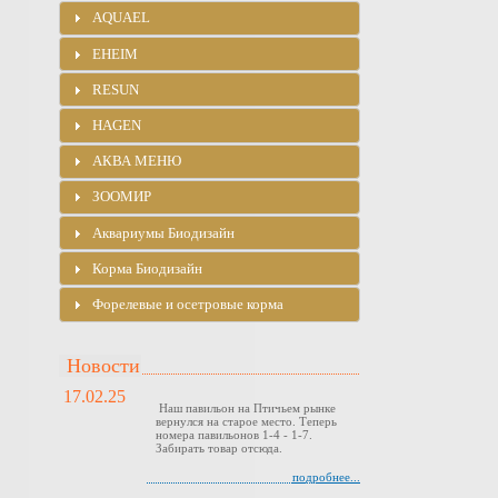
AQUAEL
EHEIM
RESUN
HAGEN
АКВА МЕНЮ
ЗООМИР
Аквариумы Биодизайн
Корма Биодизайн
Форелевые и осетровые корма
Новости
17.02.25
Наш павильон на Птичьем рынке
вернулся на старое место. Теперь
номера павильонов 1-4 - 1-7.
Забирать товар отсюда.
подробнее...