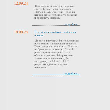
12.09.24
Наш павильон переехал на новое
место. Теперь наши павильоны -
118А и 119А. Ориентир - вход на
птичий рынок №9, пройти до конца
и повернуть направо.
подробнее...
19.08.24
Птичий рынок работает в обычном
режиме!
Дорогие партнеры! Ранее высланная
информация о прекращении работы
Птичьего рынка ошибочна. Просим
не брать ее во внимание. Птичий
рынок продолжает работать в
обычном режиме. Забирать свои
заказы можно ежедневно, без
выходных, с 7.00 до 18.00 С
радостью ждём вас в нашем
павильоне!
подробнее...