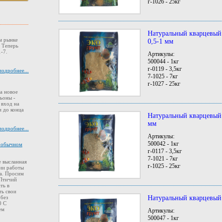
г-1026 - 25кг
Натуральный кварцевый
м рынке
0,5-1 мм
. Теперь
-7.
Артикулы:
500044 - 1кг
г-0119 - 3,5кг
подробнее...
7-1025 - 7кг
г-1027 - 25кг
а новое
ьоны -
 вход на
 до конца
Натуральный кварцевый 
мм
подробнее...
Артикулы:
500042 - 1кг
в обычном
г-0117 - 3,5кг
7-1021 - 7кг
 высланная
г-1025 - 25кг
ии работы
а. Просим
 Птичий
ть в
ть свои
Натуральный кварцевый 
 без
0 С
ем
Артикулы:
500047 - 1кг