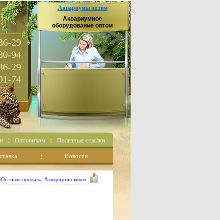
Аквариумы оптом
Аквариумное
оборудование оптом
36-29
30-94
36-29
01-74
и
Оптовикам
Полезные ссылки
ставка
Новости
 «Оптовая продажа Аквариумистики»