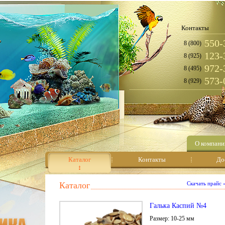
Контакты
550-
8 (800)
123-
8 (925)
972-
8 (495)
573-
8 (929)
О компани
Каталог
Контакты
До
Каталог
Скачать прайс
Галька Каспий №4
Размер: 10-25 мм