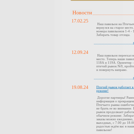
Новости
17.02.25
Наш павильон на Птичье
вернулся на старое место
номера павильонов 1-4 - 1
Забирать товар отсюда.
12.09.24
Наш павильон переехал н
место. Теперь наши павил
118А и 119А. Ориентир -
птичий рынок №9, пройти
и повернуть направо.
19.08.24
Птичий рынок работает 
режиме!
Дорогие партнеры! Ранее
информация о прекращен
Птичьего рынка ошибочн
не брать ее во внимание.
рынок продолжает работа
обычном режиме. Забира
заказы можно ежедневно,
выходных, с 7.00 до 18.0
радостью ждём вас в наш
павильоне!