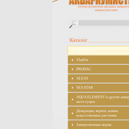
оптово-розничная продажа аквариу
аквариумистики.
Каталог
ЭKO Грунт
VladOx
PRODAC
ALEAS
SEA STAR
AQUA ELEMENT и другие аква
аксессуары
Декорации, коряги, камни,
искусственные растения
Замороженные корма