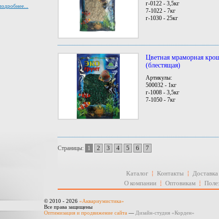
г-0122 - 3,5кг
подробнее...
7-1022 - 7кг
г-1030 - 25кг
Цветная мраморная кр
(блестящая)
Артикулы:
500032 - 1кг
г-1008 - 3,5кг
7-1050 - 7кг
2
3
4
5
6
7
Страницы:
1
Каталог
Контакты
Доставка
О компании
Оптовикам
Поле
© 2010 - 2026
«Аквариумистика»
Все права защищены
Оптимизация и продвижение сайта
—
Дизайн-студия «Корден»