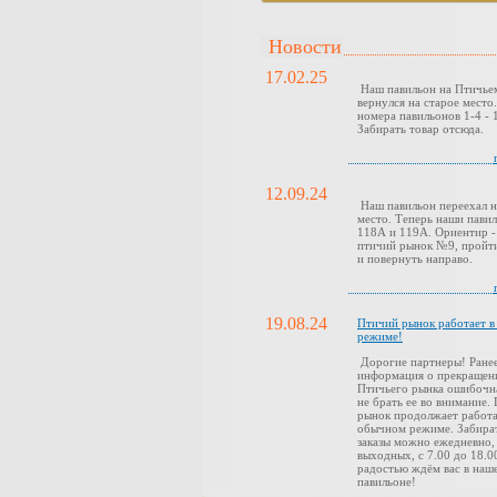
Новости
17.02.25
Наш павильон на Птичье
вернулся на старое место
номера павильонов 1-4 - 1
Забирать товар отсюда.
12.09.24
Наш павильон переехал н
место. Теперь наши павил
118А и 119А. Ориентир -
птичий рынок №9, пройти
и повернуть направо.
19.08.24
Птичий рынок работает 
режиме!
Дорогие партнеры! Ранее
информация о прекращен
Птичьего рынка ошибочн
не брать ее во внимание.
рынок продолжает работа
обычном режиме. Забира
заказы можно ежедневно,
выходных, с 7.00 до 18.0
радостью ждём вас в наш
павильоне!