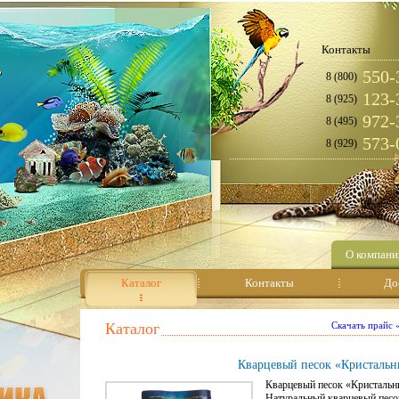
Контакты
550-
8 (800)
123-
8 (925)
972-
8 (495)
573-
8 (929)
О компани
Каталог
Контакты
До
Каталог
Скачать прайс
Кварцевый песок «Кристальн
Кварцевый песок «Кристальн
Натуральный кварцевый песо