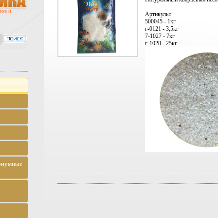
мов и
Артикулы:
500045 - 1кг
г-0121 - 3,5кг
7-1027 - 7кг
г-1028 - 25кг
риумные