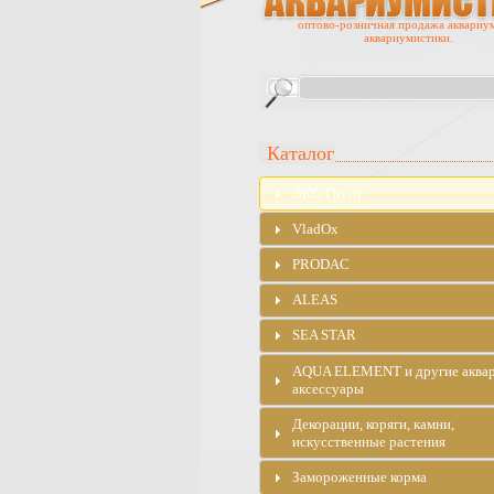
оптово-розничная продажа аквариу
аквариумистики.
Каталог
ЭKO Грунт
VladOx
PRODAC
ALEAS
SEA STAR
AQUA ELEMENT и другие аква
аксессуары
Декорации, коряги, камни,
искусственные растения
Замороженные корма