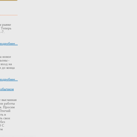
м рынке
. Теперь
-7.
подробнее...
а новое
ьоны -
 вход на
 до конца
подробнее...
в обычном
 высланная
ии работы
а. Просим
 Птичий
ть в
ть свои
 без
0 С
ем