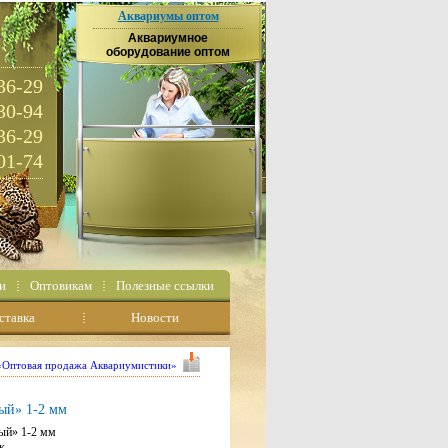
Аквариумы оптом
Аквариумное
оборудование оптом
36-29
30-94
36-29
01-74
и
Оптовикам
Полезные ссылки
ставка
Новости
 «Оптовая продажа Аквариумистики»
ый» 1-2 мм
ый» 1-2 мм
к