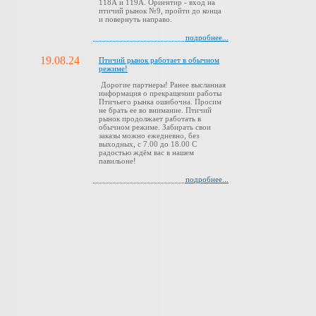
118А и 119А. Ориентир - вход на
птичий рынок №9, пройти до конца
и повернуть направо.
подробнее...
19.08.24
Птичий рынок работает в обычном
режиме!
Дорогие партнеры! Ранее высланная
информация о прекращении работы
Птичьего рынка ошибочна. Просим
не брать ее во внимание. Птичий
рынок продолжает работать в
обычном режиме. Забирать свои
заказы можно ежедневно, без
выходных, с 7.00 до 18.00 С
радостью ждём вас в нашем
павильоне!
подробнее...