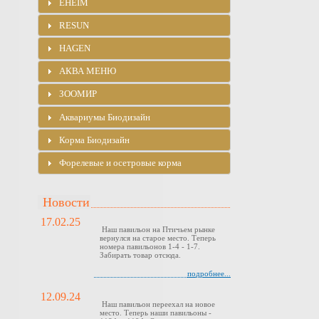
EHEIM
RESUN
HAGEN
АКВА МЕНЮ
ЗООМИР
Аквариумы Биодизайн
Корма Биодизайн
Форелевые и осетровые корма
Новости
17.02.25
Наш павильон на Птичьем рынке
вернулся на старое место. Теперь
номера павильонов 1-4 - 1-7.
Забирать товар отсюда.
подробнее...
12.09.24
Наш павильон переехал на новое
место. Теперь наши павильоны -