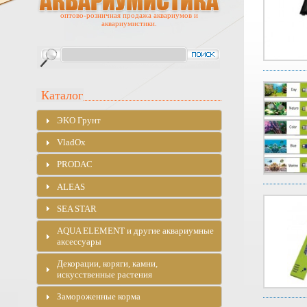
оптово-розничная продажа аквариумов и
аквариумистики.
Каталог
ЭKO Грунт
VladOx
PRODAC
ALEAS
SEA STAR
AQUA ELEMENT и другие аквариумные
аксессуары
Декорации, коряги, камни,
искусственные растения
Замороженные корма