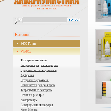
оптово-розничная продажа аквариумов и
аквариумистики.
Каталог
ЭKO Грунт
VladOx
Тестирование воды
Кондиционеры для аквариума
Средства против водорослей
Удобрения
Прудовая гидрохимия
Наполнители для фильтров
Террариумные субстраты
Помпы и фильтры
Компрессоры
Аквариумные аксессуары
Корм Медоса