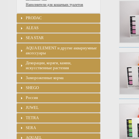
Наполнители для кошачьих туалетов
PRODAC
ALEAS
SEA STAR
AQUA ELEMENT и другие аквариумные
аксессуары
Декорации, коряги, камни,
искусственные растения
Замороженные корма
SHEGO
Россия
JUWEL
TETRA
SERA
AQUAEL