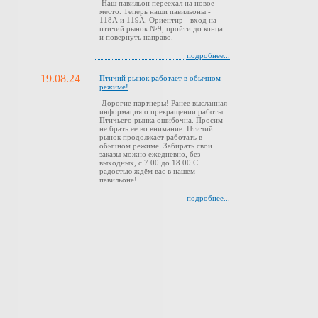
Наш павильон переехал на новое
место. Теперь наши павильоны -
118А и 119А. Ориентир - вход на
птичий рынок №9, пройти до конца
и повернуть направо.
подробнее...
19.08.24
Птичий рынок работает в обычном
режиме!
Дорогие партнеры! Ранее высланная
информация о прекращении работы
Птичьего рынка ошибочна. Просим
не брать ее во внимание. Птичий
рынок продолжает работать в
обычном режиме. Забирать свои
заказы можно ежедневно, без
выходных, с 7.00 до 18.00 С
радостью ждём вас в нашем
павильоне!
подробнее...