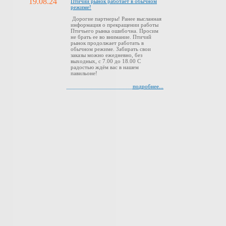
19.08.24
Птичий рынок работает в обычном
режиме!
Дорогие партнеры! Ранее высланная
информация о прекращении работы
Птичьего рынка ошибочна. Просим
не брать ее во внимание. Птичий
рынок продолжает работать в
обычном режиме. Забирать свои
заказы можно ежедневно, без
выходных, с 7.00 до 18.00 С
радостью ждём вас в нашем
павильоне!
подробнее...