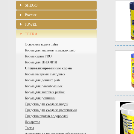
SHEGO
Россия
JUWEL
TETRA
Основные корма Tetra
Корма для мальков и мелких рыб
Корма серии PRO
Корма для ЦИХЛИД
Специализированные корма
Корма на время выходных
Корма для донных рыб
Корма для ракообразных
Корма для золотых рыбок
Корма для рептилий
Средства для ухода за водой
Средства для ухода за растениями
Средства против водорослей
Лекарства
Тесты