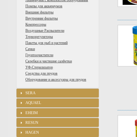
Аквариумы с комплектом оборудования
Помпы для аквариумов
Внешние фильтры
Внутренние фильтры
Компрессоры
Воздушные Распылители
Терморегуляторы
Пакеты для рыб и растений
Сачки
Грунтоочистители
Скребки и чистящие салфетки
УФ-Стерилизатор
Средства для прудов
Оборудование и аксессуары для прудов
SERA
AQUAEL
EHEIM
RESUN
HAGEN