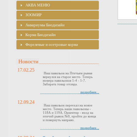
АКВА МЕНЮ
ЗООМИР
Аквариумы Биодизайн
Корма Биодизайн
Форелевые и осетровые корма
Новости
17.02.25
Наш павильон на Птичьем рынке
вернулся на старое место. Теперь
номера павильонов 1-4 - 1-7.
Забирать товар отсюда.
подробнее...
12.09.24
Наш павильон переехал на новое
место. Теперь наши павильоны -
118А и 119А. Ориентир - вход на
птичий рынок №9, пройти до конца
и повернуть направо.
подробнее...