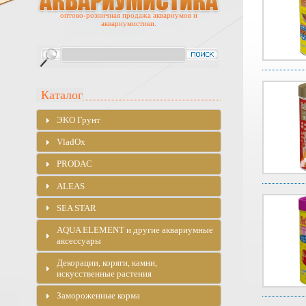
оптово-розничная продажа аквариумов и
аквариумистики.
Каталог
ЭKO Грунт
VladOx
PRODAC
ALEAS
SEA STAR
AQUA ELEMENT и другие аквариумные
аксессуары
Декорации, коряги, камни,
искусственные растения
Замороженные корма