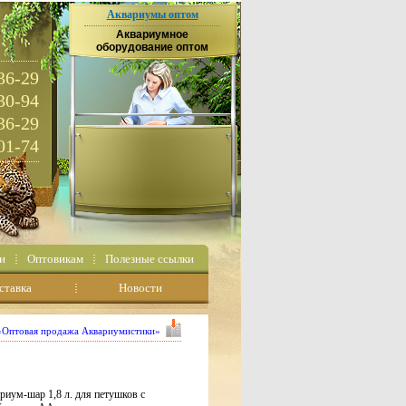
Аквариумы оптом
Аквариумное
оборудование оптом
36-29
30-94
36-29
01-74
и
Оптовикам
Полезные ссылки
ставка
Новости
 «Оптовая продажа Аквариумистики»
ариум-шар 1,8 л. для петушков с