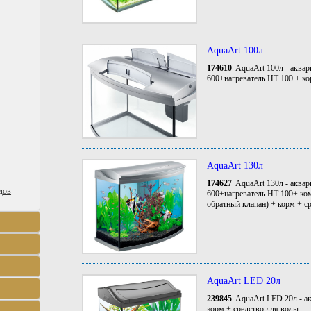
AquaArt 100л
174610
AquaArt 100л - аквар
600+нагреватель HT 100 + ко
AquaArt 130л
174627
AquaArt 130л - аквар
дов
600+нагреватель HT 100+ ком
обратный клапан) + корм + с
AquaArt LED 20л
239845
AquaArt LED 20л - а
корм + средство для воды