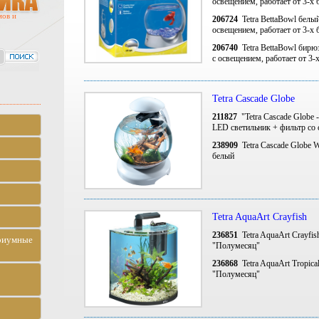
освещением, работает от 3-х
мов и
206724
Tetra BettaBowl белый
освещением, работает от 3-х
206740
Tetra BettaBowl бирю
с освещением, работает от 3
Tetra Cascade Globe
211827
"Tetra Cascade Globe 
LED светильник + фильтр со
238909
Tetra Cascade Globe W
белый
Tetra AquaArt Crayfish
236851
Tetra AquaArt Crayfis
риумные
"Полумесяц"
236868
Tetra AquaArt Tropica
"Полумесяц"