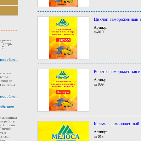
Циклоп замороженный в
Артикул:
m-010
м рынке
. Теперь
-7.
подробнее...
Коретра замороженная в
а новое
ьоны -
Артикул:
 вход на
m-009
 до конца
подробнее...
в обычном
 высланная
ии работы
Кальмар замороженный 
а. Просим
 Птичий
Артикул:
ть в
ть свои
m-013
 без