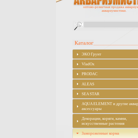
оптово-розничная продажа аквариу
аквариумистики.
Каталог
ЭKO Грунт
VladOx
PRODAC
ALEAS
SEA STAR
AQUA ELEMENT и другие аква
аксессуары
Декорации, коряги, камни,
искусственные растения
Замороженные корма