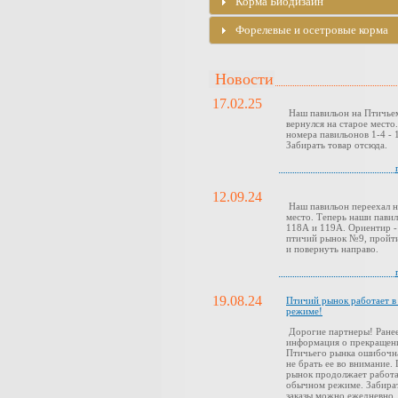
Корма Биодизайн
Форелевые и осетровые корма
Новости
17.02.25
Наш павильон на Птичье
вернулся на старое место
номера павильонов 1-4 - 1
Забирать товар отсюда.
12.09.24
Наш павильон переехал н
место. Теперь наши павил
118А и 119А. Ориентир -
птичий рынок №9, пройти
и повернуть направо.
19.08.24
Птичий рынок работает 
режиме!
Дорогие партнеры! Ранее
информация о прекращен
Птичьего рынка ошибочн
не брать ее во внимание.
рынок продолжает работа
обычном режиме. Забира
заказы можно ежедневно,