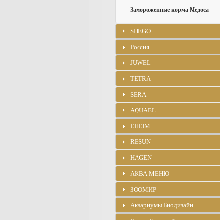
Замороженные корма Медоса
SHEGO
Россия
JUWEL
TETRA
SERA
AQUAEL
EHEIM
RESUN
HAGEN
АКВА МЕНЮ
ЗООМИР
Аквариумы Биодизайн