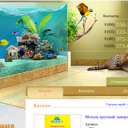
Контакты
550-
8 (800)
123-
8 (925)
972-
8 (495)
573-
8 (929)
О компани
Каталог
Контакты
До
Каталог
Скачать прайс
Мотыль крупный заморо
Артикул: