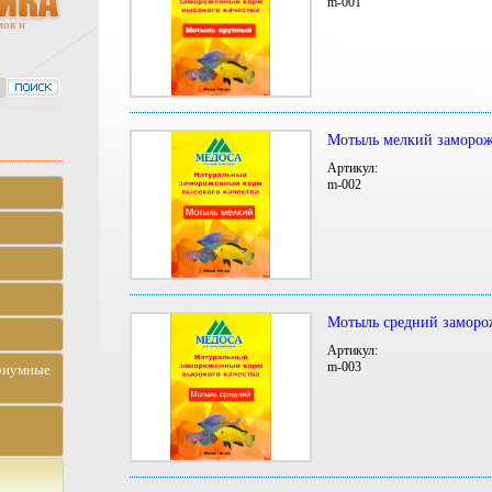
m-001
мов и
Мотыль мелкий заморож
Артикул:
m-002
Мотыль средний заморо
Артикул:
m-003
риумные