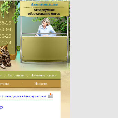
Аквариумы оптом
Аквариумное
оборудование оптом
36-29
30-94
36-29
01-74
и
Оптовикам
Полезные ссылки
ставка
Новости
 «Оптовая продажа Аквариумистики»
S2