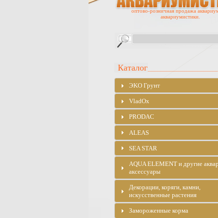
оптово-розничная продажа аквариу
аквариумистики.
Каталог
ЭKO Грунт
VladOx
PRODAC
ALEAS
SEA STAR
AQUA ELEMENT и другие аква
аксессуары
Декорации, коряги, камни,
искусственные растения
Замороженные корма