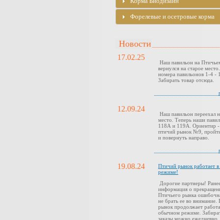
Корма Биодизайн
Форелевые и осетровые корма
Новости
17.02.25
Наш павильон на Птичье
вернулся на старое место
номера павильонов 1-4 - 1
Забирать товар отсюда.
12.09.24
Наш павильон переехал н
место. Теперь наши павил
118А и 119А. Ориентир -
птичий рынок №9, пройти
и повернуть направо.
19.08.24
Птичий рынок работает 
режиме!
Дорогие партнеры! Ранее
информация о прекращен
Птичьего рынка ошибочн
не брать ее во внимание.
рынок продолжает работа
обычном режиме. Забира
заказы можно ежедневно,