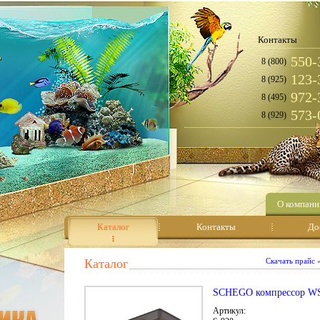
Контакты
550-
8 (800)
123-
8 (925)
972-
8 (495)
573-
8 (929)
О компани
Каталог
Контакты
До
Каталог
Скачать прайс
SCHEGO компрессор W
Артикул: