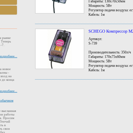
Габариты: 130х70х50мм
Мощность: 5Вт
Регулятор подачи воздуха: ес
Кабель: 1м
SCHEGO Компрессор M
м рынке
Артикул:
. Теперь
S-739
-7.
Производительность: 350л/ч
подробнее...
Габариты: 170х75х60мм
Мощность: 5Вт
Регулятор подачи воздуха: ес
а новое
Кабель: 1м
ьоны -
 вход на
 до конца
подробнее...
в обычном
 высланная
ии работы
а. Просим
 Птичий
ть в
ть свои
 без