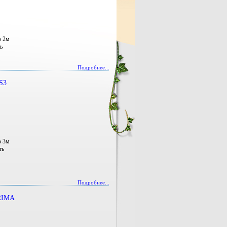
о 2м
ь
Подробнее...
S3
о 3м
ть
Подробнее...
RIMA