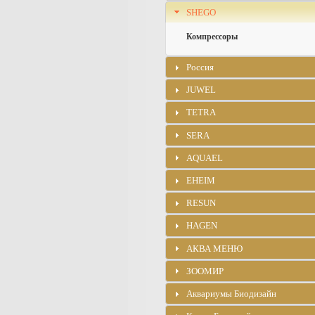
SHEGO
Компрессоры
Россия
JUWEL
TETRA
SERA
AQUAEL
EHEIM
RESUN
HAGEN
АКВА МЕНЮ
ЗООМИР
Аквариумы Биодизайн