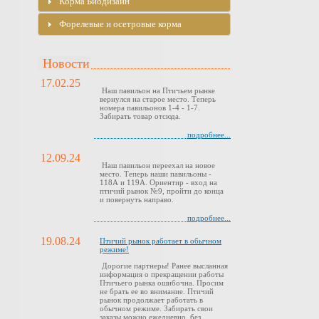
Корма Биодизайн
Форелевые и осетровые корма
Новости
17.02.25
Наш павильон на Птичьем рынке
вернулся на старое место. Теперь
номера павильонов 1-4 - 1-7.
Забирать товар отсюда.
подробнее...
12.09.24
Наш павильон переехал на новое
место. Теперь наши павильоны -
118А и 119А. Ориентир - вход на
птичий рынок №9, пройти до конца
и повернуть направо.
подробнее...
19.08.24
Птичий рынок работает в обычном
режиме!
Дорогие партнеры! Ранее высланная
информация о прекращении работы
Птичьего рынка ошибочна. Просим
не брать ее во внимание. Птичий
рынок продолжает работать в
обычном режиме. Забирать свои
заказы можно ежедневно, без