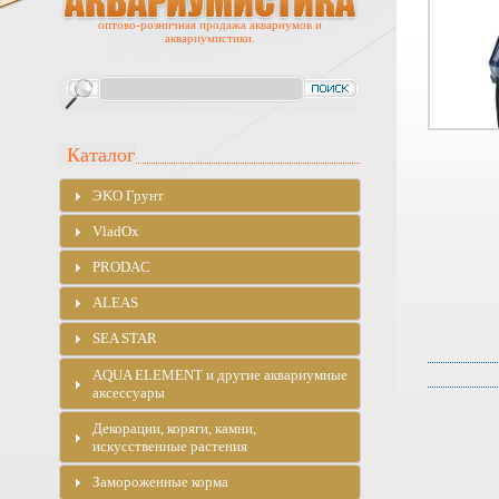
оптово-розничная продажа аквариумов и
аквариумистики.
Каталог
ЭKO Грунт
VladOx
PRODAC
ALEAS
SEA STAR
AQUA ELEMENT и другие аквариумные
аксессуары
Декорации, коряги, камни,
искусственные растения
Замороженные корма