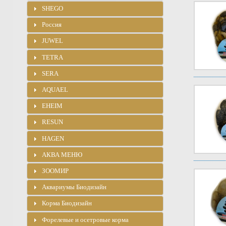
SHEGO
Россия
JUWEL
TETRA
SERA
AQUAEL
EHEIM
RESUN
HAGEN
АКВА МЕНЮ
ЗООМИР
Аквариумы Биодизайн
Корма Биодизайн
Форелевые и осетровые корма