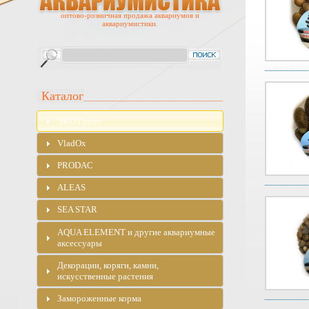
оптово-розничная продажа аквариумов и
аквариумистики.
Каталог
ЭKO Грунт
VladOx
PRODAC
ALEAS
SEA STAR
AQUA ELEMENT и другие аквариумные
аксессуары
Декорации, коряги, камни,
искусственные растения
Замороженные корма