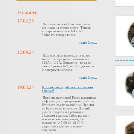
Новости
17.02.25
Наш павильон на Птичьем рынке
вернулся на старое место. Теперь
номера павильонов 1-4 - 1-7.
Забирать товар отсюда.
подробнее...
12.09.24
Наш павильон переехал на новое
место. Теперь наши павильоны -
118А и 119А. Ориентир - вход на
птичий рынок №9, пройти до конца
и повернуть направо.
подробнее...
19.08.24
Птичий рынок работает в обычном
режиме!
Дорогие партнеры! Ранее высланная
информация о прекращении работы
Птичьего рынка ошибочна. Просим
не брать ее во внимание. Птичий
рынок продолжает работать в
обычном режиме. Забирать свои
заказы можно ежедневно, без
выходных, с 7.00 до 18.00 С
радостью ждём вас в нашем
павильоне!