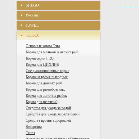
SHEGO
Россия
JUWEL
TETRA
Основные корма Tetra
Корма для мальков и мелких рыб
Корма серии PRO
Корма для ЦИХЛИД
Специализированные корма
Корма на время выходных
Корма для донных рыб
Корма для ракообразных
Корма для золотых рыбок
Корма для рептилий
Средства для ухода за водой
Средства для ухода за растениями
Средства против водорослей
Лекарства
Тесты