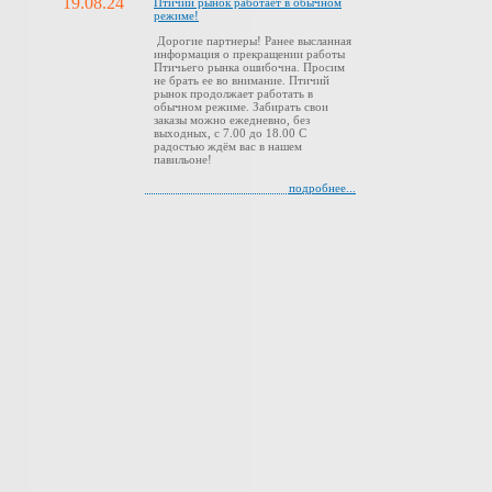
19.08.24
Птичий рынок работает в обычном
режиме!
Дорогие партнеры! Ранее высланная
информация о прекращении работы
Птичьего рынка ошибочна. Просим
не брать ее во внимание. Птичий
рынок продолжает работать в
обычном режиме. Забирать свои
заказы можно ежедневно, без
выходных, с 7.00 до 18.00 С
радостью ждём вас в нашем
павильоне!
подробнее...