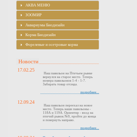
АКВА МЕНЮ
ЗООМИР
Аквариумы Биодизайн
Корма Биодизайн
Форелевые и осетровые корма
Новости
17.02.25
Наш павильон на Птичьем рынке
вернулся на старое место. Теперь
номера павильонов 1-4 - 1-7.
Забирать товар отсюда.
подробнее...
12.09.24
Наш павильон переехал на новое
место. Теперь наши павильоны -
118А и 119А. Ориентир - вход на
птичий рынок №9, пройти до конца
и повернуть направо.
подробнее...