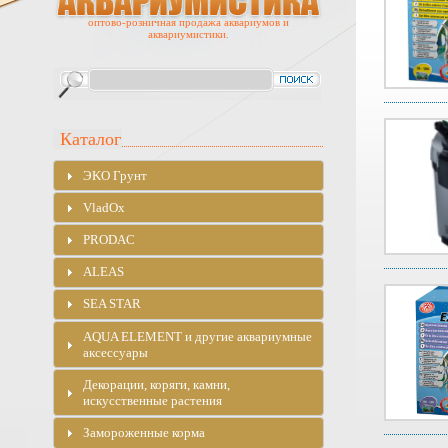
оптово-розничная продажа аквариумов и
аквариумистики.
Каталог
ЭKO Грунт
VladOx
PRODAC
ALEAS
SEA STAR
AQUA ELEMENT и другие аквариумные
аксессуары
Декорации, коряги, камни,
искусственные растения
Замороженные корма