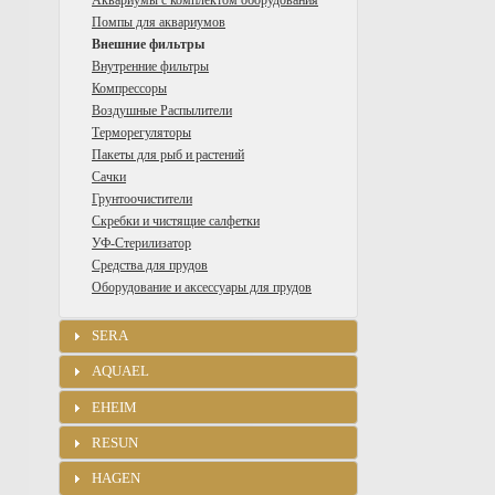
Аквариумы с комплектом оборудования
Помпы для аквариумов
Внешние фильтры
Внутренние фильтры
Компрессоры
Воздушные Распылители
Терморегуляторы
Пакеты для рыб и растений
Сачки
Грунтоочистители
Скребки и чистящие салфетки
УФ-Стерилизатор
Средства для прудов
Оборудование и аксессуары для прудов
SERA
AQUAEL
EHEIM
RESUN
HAGEN