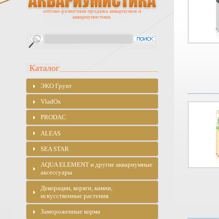
оптово-розничная продажа аквариумов и
аквариумистики.
Каталог
ЭKO Грунт
VladOx
PRODAC
ALEAS
SEA STAR
AQUA ELEMENT и другие аквариумные
аксессуары
Декорации, коряги, камни,
искусственные растения
Замороженные корма