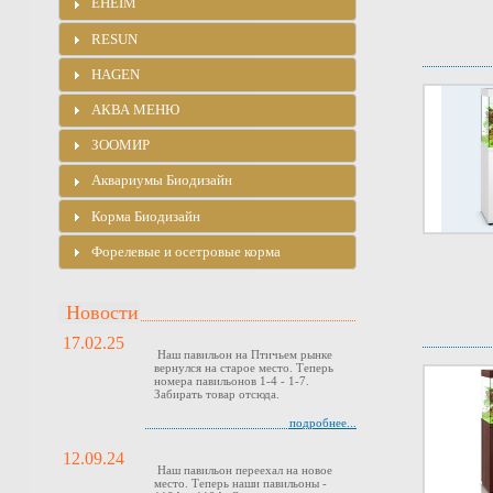
EHEIM
RESUN
HAGEN
АКВА МЕНЮ
ЗООМИР
Аквариумы Биодизайн
Корма Биодизайн
Форелевые и осетровые корма
Новости
17.02.25
Наш павильон на Птичьем рынке
вернулся на старое место. Теперь
номера павильонов 1-4 - 1-7.
Забирать товар отсюда.
подробнее...
12.09.24
Наш павильон переехал на новое
место. Теперь наши павильоны -