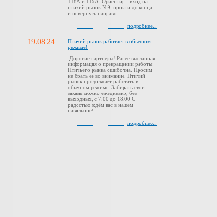
118А и 119А. Ориентир - вход на
птичий рынок №9, пройти до конца
и повернуть направо.
подробнее...
19.08.24
Птичий рынок работает в обычном
режиме!
Дорогие партнеры! Ранее высланная
информация о прекращении работы
Птичьего рынка ошибочна. Просим
не брать ее во внимание. Птичий
рынок продолжает работать в
обычном режиме. Забирать свои
заказы можно ежедневно, без
выходных, с 7.00 до 18.00 С
радостью ждём вас в нашем
павильоне!
подробнее...