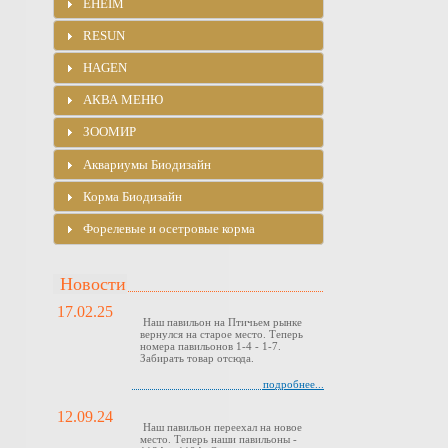
EHEIM
RESUN
HAGEN
АКВА МЕНЮ
ЗООМИР
Аквариумы Биодизайн
Корма Биодизайн
Форелевые и осетровые корма
Новости
17.02.25
Наш павильон на Птичьем рынке
вернулся на старое место. Теперь
номера павильонов 1-4 - 1-7.
Забирать товар отсюда.
подробнее...
12.09.24
Наш павильон переехал на новое
место. Теперь наши павильоны -