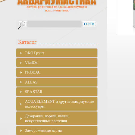
оптово-розничная продажа аквариумов и
аквариумистики.
Каталог
ЭKO Грунт
VladOx
PRODAC
ALEAS
SEA STAR
AQUA ELEMENT и другие аквариумные
аксессуары
Декорации, коряги, камни,
искусственные растения
Замороженные корма