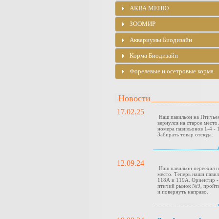
АКВА МЕНЮ
ЗООМИР
Аквариумы Биодизайн
Корма Биодизайн
Форелевые и осетровые корма
Новости
17.02.25
Наш павильон на Птичье
вернулся на старое место
номера павильонов 1-4 - 1
Забирать товар отсюда.
12.09.24
Наш павильон переехал н
место. Теперь наши павил
118А и 119А. Ориентир -
птичий рынок №9, пройти
и повернуть направо.