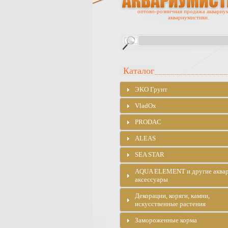
оптово-розничная продажа аквариу
аквариумистики.
Каталог
ЭKO Грунт
VladOx
PRODAC
ALEAS
SEA STAR
AQUA ELEMENT и другие аква
аксессуары
Декорации, коряги, камни,
искусственные растения
Замороженные корма