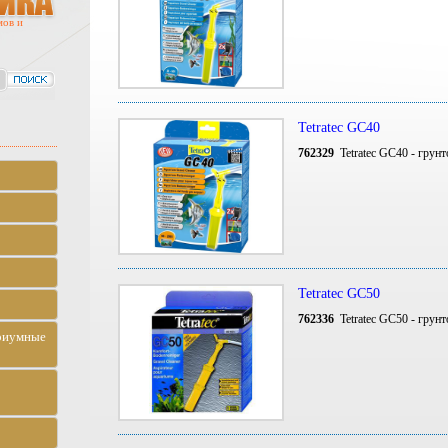
мов и
Tetratec GC40
762329
Tetratec GC40 - грунт
Tetratec GC50
762336
Tetratec GC50 - грун
риумные