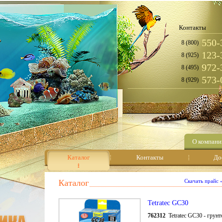
Контакты
550-
8 (800)
123-
8 (925)
972-
8 (495)
573-
8 (929)
О компани
Каталог
Контакты
До
Каталог
Скачать прайс
Tetratec GC30
762312
Tetratec GC30 - грун