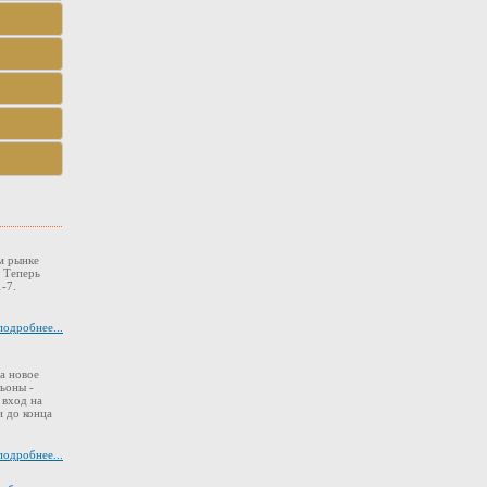
м рынке
. Теперь
-7.
подробнее...
а новое
ьоны -
 вход на
 до конца
подробнее...