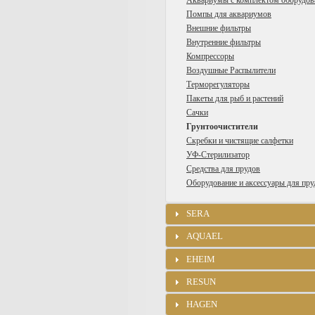
Аквариумы с комплектом оборудов
Помпы для аквариумов
Внешние фильтры
Внутренние фильтры
Компрессоры
Воздушные Распылители
Терморегуляторы
Пакеты для рыб и растений
Сачки
Грунтоочистители
Скребки и чистящие салфетки
УФ-Стерилизатор
Средства для прудов
Оборудование и аксессуары для пру
SERA
AQUAEL
EHEIM
RESUN
HAGEN