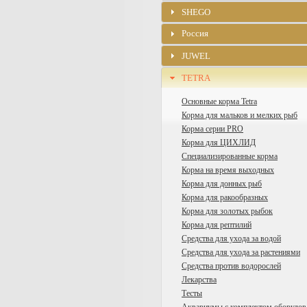
SHEGO
Россия
JUWEL
TETRA
Основные корма Tetra
Корма для мальков и мелких рыб
Корма серии PRO
Корма для ЦИХЛИД
Специализированные корма
Корма на время выходных
Корма для донных рыб
Корма для ракообразных
Корма для золотых рыбок
Корма для рептилий
Средства для ухода за водой
Средства для ухода за растениями
Средства против водорослей
Лекарства
Тесты