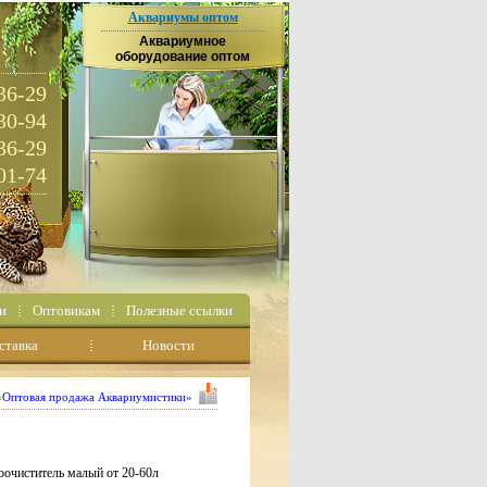
Аквариумы оптом
Аквариумное
оборудование оптом
36-29
30-94
36-29
01-74
и
Оптовикам
Полезные ссылки
ставка
Новости
 «Оптовая продажа Аквариумистики»
тоочиститель малый от 20-60л