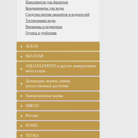
Наполнители для фильтров
Кондиционеры для воды
Средства против паразитов и водорослей
Тестирование воды
Витамины и подкормки
Грунты и удобрения
ALEAS
SEA STAR
AQUA ELEMENT и другие аквариумные
аксессуары
Декорации, коряги, камни,
искусственные растения
Замороженные корма
SHEGO
Россия
JUWEL
TETRA