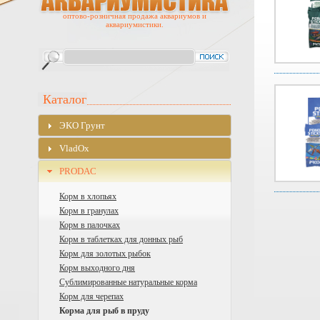
оптово-розничная продажа аквариумов и
аквариумистики.
Каталог
ЭKO Грунт
VladOx
PRODAC
Корм в хлопьях
Корм в гранулах
Корм в палочках
Корм в таблетках для донных рыб
Корм для золотых рыбок
Корм выходного дня
Сублимированные натуральные корма
Корм для черепах
Корма для рыб в пруду