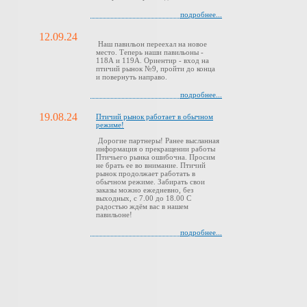
подробнее...
12.09.24
Наш павильон переехал на новое
место. Теперь наши павильоны -
118А и 119А. Ориентир - вход на
птичий рынок №9, пройти до конца
и повернуть направо.
подробнее...
19.08.24
Птичий рынок работает в обычном
режиме!
Дорогие партнеры! Ранее высланная
информация о прекращении работы
Птичьего рынка ошибочна. Просим
не брать ее во внимание. Птичий
рынок продолжает работать в
обычном режиме. Забирать свои
заказы можно ежедневно, без
выходных, с 7.00 до 18.00 С
радостью ждём вас в нашем
павильоне!
подробнее...