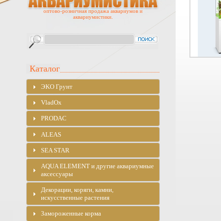
оптово-розничная продажа аквариумов и
аквариумистики.
Каталог
ЭKO Грунт
VladOx
PRODAC
ALEAS
SEA STAR
AQUA ELEMENT и другие аквариумные
аксессуары
Декорации, коряги, камни,
искусственные растения
Замороженные корма