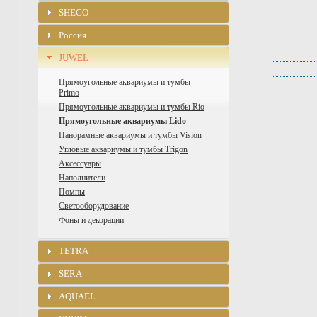
SHEGO
Россия
JUWEL
Прямоугольные аквариумы и тумбы
Primo
Прямоугольные аквариумы и тумбы Rio
Прямоугольные аквариумы Lido
Панорамные аквариумы и тумбы Vision
Угловые аквариумы и тумбы Trigon
Аксессуары
Наполнители
Помпы
Светооборудование
Фоны и декорации
TETRA
SERA
AQUAEL