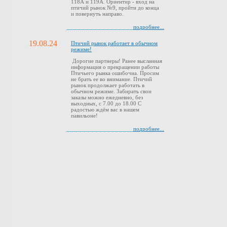
118А и 119А. Ориентир - вход на
птичий рынок №9, пройти до конца
и повернуть направо.
подробнее...
19.08.24
Птичий рынок работает в обычном
режиме!
Дорогие партнеры! Ранее высланная
информация о прекращении работы
Птичьего рынка ошибочна. Просим
не брать ее во внимание. Птичий
рынок продолжает работать в
обычном режиме. Забирать свои
заказы можно ежедневно, без
выходных, с 7.00 до 18.00 С
радостью ждём вас в нашем
павильоне!
подробнее...