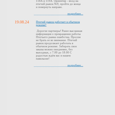
118А и 119А. Ориентир - вход на
птичий рынок №9, пройти до конца
и повернуть направо.
подробнее...
19.08.24
Птичий рынок работает в обычном
режиме!
Дорогие партнеры! Ранее высланная
информация о прекращении работы
Птичьего рынка ошибочна. Просим
не брать ее во внимание. Птичий
рынок продолжает работать в
обычном режиме. Забирать свои
заказы можно ежедневно, без
выходных, с 7.00 до 18.00 С
радостью ждём вас в нашем
павильоне!
подробнее...