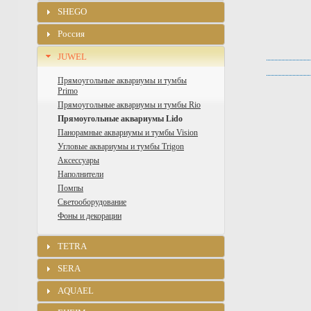
SHEGO
Россия
JUWEL
Прямоугольные аквариумы и тумбы
Primo
Прямоугольные аквариумы и тумбы Rio
Прямоугольные аквариумы Lido
Панорамные аквариумы и тумбы Vision
Угловые аквариумы и тумбы Trigon
Аксессуары
Наполнители
Помпы
Светооборудование
Фоны и декорации
TETRA
SERA
AQUAEL