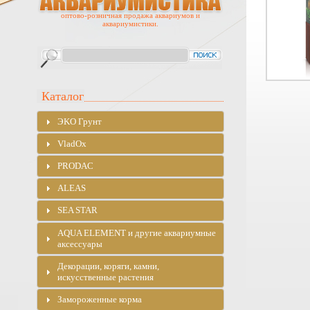
оптово-розничная продажа аквариумов и
аквариумистики.
Каталог
ЭKO Грунт
VladOx
PRODAC
ALEAS
SEA STAR
AQUA ELEMENT и другие аквариумные
аксессуары
Декорации, коряги, камни,
искусственные растения
Замороженные корма