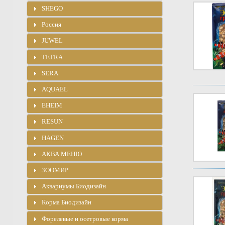
SHEGO
Россия
JUWEL
TETRA
SERA
AQUAEL
EHEIM
RESUN
HAGEN
АКВА МЕНЮ
ЗООМИР
Аквариумы Биодизайн
Корма Биодизайн
Форелевые и осетровые корма