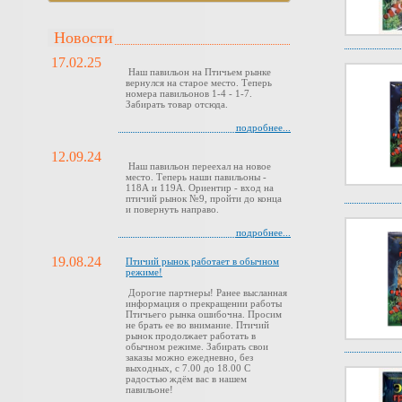
Новости
17.02.25
Наш павильон на Птичьем рынке
вернулся на старое место. Теперь
номера павильонов 1-4 - 1-7.
Забирать товар отсюда.
подробнее...
12.09.24
Наш павильон переехал на новое
место. Теперь наши павильоны -
118А и 119А. Ориентир - вход на
птичий рынок №9, пройти до конца
и повернуть направо.
подробнее...
19.08.24
Птичий рынок работает в обычном
режиме!
Дорогие партнеры! Ранее высланная
информация о прекращении работы
Птичьего рынка ошибочна. Просим
не брать ее во внимание. Птичий
рынок продолжает работать в
обычном режиме. Забирать свои
заказы можно ежедневно, без
выходных, с 7.00 до 18.00 С
радостью ждём вас в нашем
павильоне!