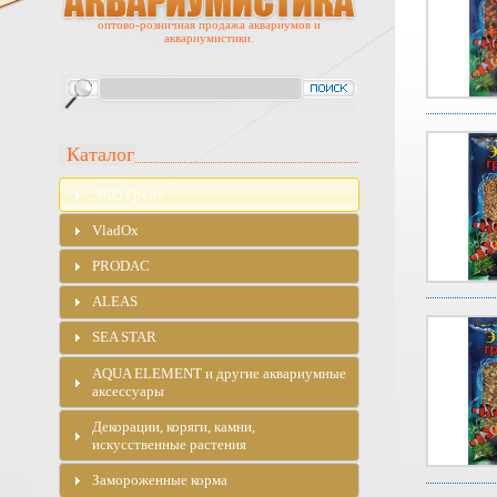
оптово-розничная продажа аквариумов и
аквариумистики.
Каталог
ЭKO Грунт
VladOx
PRODAC
ALEAS
SEA STAR
AQUA ELEMENT и другие аквариумные
аксессуары
Декорации, коряги, камни,
искусственные растения
Замороженные корма