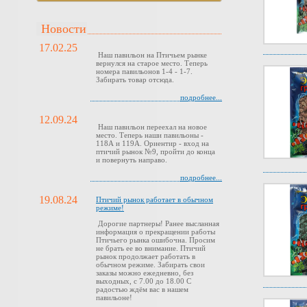
Новости
17.02.25
Наш павильон на Птичьем рынке
вернулся на старое место. Теперь
номера павильонов 1-4 - 1-7.
Забирать товар отсюда.
подробнее...
12.09.24
Наш павильон переехал на новое
место. Теперь наши павильоны -
118А и 119А. Ориентир - вход на
птичий рынок №9, пройти до конца
и повернуть направо.
подробнее...
19.08.24
Птичий рынок работает в обычном
режиме!
Дорогие партнеры! Ранее высланная
информация о прекращении работы
Птичьего рынка ошибочна. Просим
не брать ее во внимание. Птичий
рынок продолжает работать в
обычном режиме. Забирать свои
заказы можно ежедневно, без
выходных, с 7.00 до 18.00 С
радостью ждём вас в нашем
павильоне!