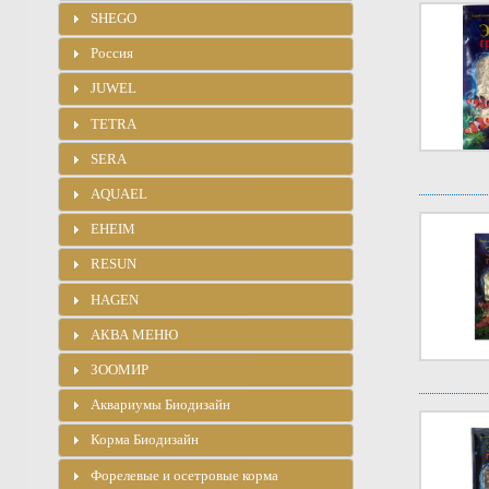
SHEGO
Россия
JUWEL
TETRA
SERA
AQUAEL
EHEIM
RESUN
HAGEN
АКВА МЕНЮ
ЗООМИР
Аквариумы Биодизайн
Корма Биодизайн
Форелевые и осетровые корма