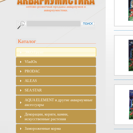
оптово-розничная продажа аквариумов и
аквариумистики.
Каталог
ЭKO Грунт
VladOx
PRODAC
ALEAS
SEA STAR
AQUA ELEMENT и другие аквариумные
аксессуары
Декорации, коряги, камни,
искусственные растения
Замороженные корма