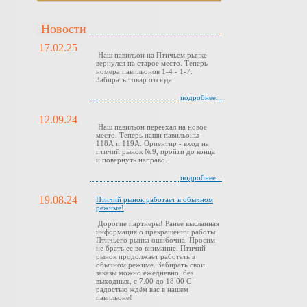
Новости
17.02.25
Наш павильон на Птичьем рынке
вернулся на старое место. Теперь
номера павильонов 1-4 - 1-7.
Забирать товар отсюда.
подробнее...
12.09.24
Наш павильон переехал на новое
место. Теперь наши павильоны -
118А и 119А. Ориентир - вход на
птичий рынок №9, пройти до конца
и повернуть направо.
подробнее...
19.08.24
Птичий рынок работает в обычном
режиме!
Дорогие партнеры! Ранее высланная
информация о прекращении работы
Птичьего рынка ошибочна. Просим
не брать ее во внимание. Птичий
рынок продолжает работать в
обычном режиме. Забирать свои
заказы можно ежедневно, без
выходных, с 7.00 до 18.00 С
радостью ждём вас в нашем
павильоне!