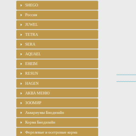
SHEGO
Россия
JUWEL
TETRA
SERA
AQUAEL
EHEIM
RESUN
HAGEN
АКВА МЕНЮ
ЗООМИР
Аквариумы Биодизайн
Корма Биодизайн
Форелевые и осетровые корма