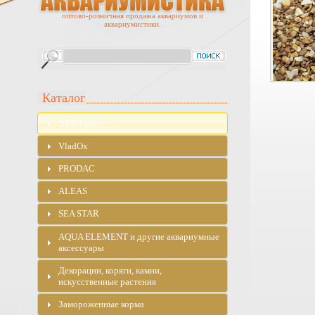
оптово-розничная продажа аквариумов и
аквариумистики.
Каталог
ЭKO Грунт
VladOx
PRODAC
ALEAS
SEA STAR
AQUA ELEMENT и другие аквариумные
аксессуары
Декорации, коряги, камни,
искусственные растения
Замороженные корма