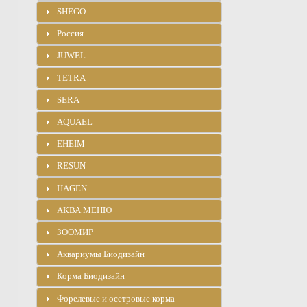
SHEGO
Россия
JUWEL
TETRA
SERA
AQUAEL
EHEIM
RESUN
HAGEN
АКВА МЕНЮ
ЗООМИР
Аквариумы Биодизайн
Корма Биодизайн
Форелевые и осетровые корма