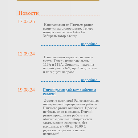
Новости
17.02.25
Наш павильон на Птичьем рынке
вернулся на старое место. Теперь
номера павильонов 1-4 - 1-7.
Забирать товар отсюда.
подробнее...
12.09.24
Наш павильон переехал на новое
место. Теперь наши павильоны -
118А и 119А. Ориентир - вход на
птичий рынок №9, пройти до конца
и повернуть направо.
подробнее...
19.08.24
Птичий рынок работает в обычном
режиме!
Дорогие партнеры! Ранее высланная
информация о прекращении работы
Птичьего рынка ошибочна. Просим
не брать ее во внимание. Птичий
рынок продолжает работать в
обычном режиме. Забирать свои
заказы можно ежедневно, без
выходных, с 7.00 до 18.00 С
радостью ждём вас в нашем
павильоне!