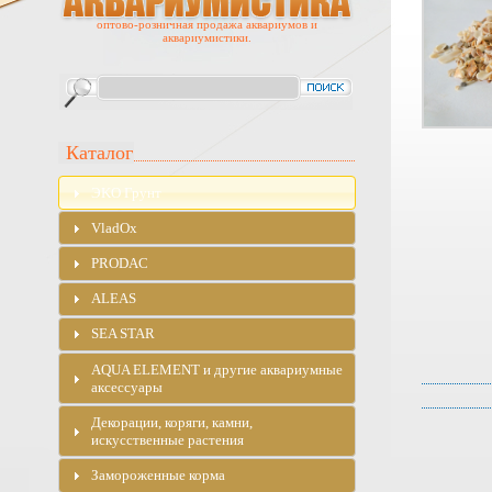
оптово-розничная продажа аквариумов и
аквариумистики.
Каталог
ЭKO Грунт
VladOx
PRODAC
ALEAS
SEA STAR
AQUA ELEMENT и другие аквариумные
аксессуары
Декорации, коряги, камни,
искусственные растения
Замороженные корма