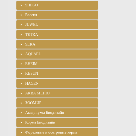
SHEGO
Россия
JUWEL
TETRA
SERA
AQUAEL
EHEIM
RESUN
HAGEN
АКВА МЕНЮ
ЗООМИР
Аквариумы Биодизайн
Корма Биодизайн
Форелевые и осетровые корма