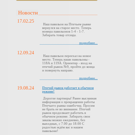
Новости
17.02.25
Наш павильон на Птичьем рынке
вернулся на старое место. Теперь
номера павильонов 1-4 - 1-7.
Забирать товар отсюда.
подробнее...
12.09.24
Наш павильон переехал на новое
место. Теперь наши павильоны -
118А и 119А. Ориентир - вход на
птичий рынок №9, пройти до конца
и повернуть направо.
подробнее...
19.08.24
Птичий рынок работает в обычном
режиме!
Дорогие партнеры! Ранее высланная
информация о прекращении работы
Птичьего рынка ошибочна. Просим
не брать ее во внимание. Птичий
рынок продолжает работать в
обычном режиме. Забирать свои
заказы можно ежедневно, без
выходных, с 7.00 до 18.00 С
радостью ждём вас в нашем
павильоне!