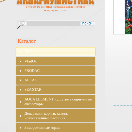
оптово-розничная продажа аквариумов и
аквариумистики.
Каталог
ЭKO Грунт
VladOx
PRODAC
ALEAS
SEA STAR
AQUA ELEMENT и другие аквариумные
аксессуары
Декорации, коряги, камни,
искусственные растения
Замороженные корма