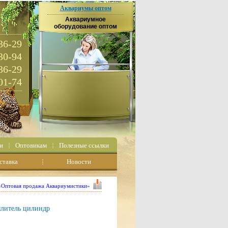
Аквариумы оптом
Аквариумное
оборудование оптом
36-29
30-94
36-29
01-74
и
Оптовикам
Полезные ссылки
ставка
Новости
 «Оптовая продажа Аквариумистики»
литель цилиндр