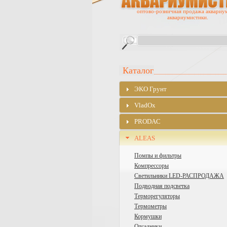
оптово-розничная продажа аквариу
аквариумистики.
Каталог
ЭKO Грунт
VladOx
PRODAC
ALEAS
Помпы и фильтры
Компрессоры
Cветильники LED-РАСПРОДАЖА
Подводная подсветка
Терморегуляторы
Термометры
Кормушки
Отсадники