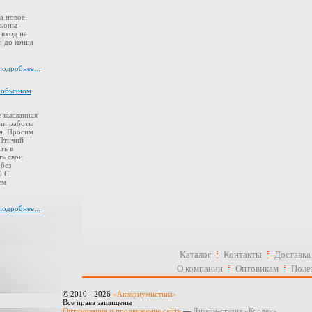
а новое
ьоны -
 вход на
 до конца
подробнее...
в обычном
 высланная
ии работы
а. Просим
 Птичий
ть в
ть свои
 без
0 С
ем
подробнее...
Каталог
Контакты
Доставка
О компании
Оптовикам
Поле
© 2010 - 2026
«Аквариумистика»
Все права защищены
Оптимизация и продвижение сайта
—
Дизайн-студия «Корден»