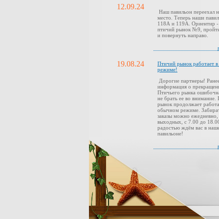
12.09.24
Наш павильон переехал н
место. Теперь наши павил
118А и 119А. Ориентир -
птичий рынок №9, пройти
и повернуть направо.
19.08.24
Птичий рынок работает 
режиме!
Дорогие партнеры! Ранее
информация о прекращен
Птичьего рынка ошибочн
не брать ее во внимание.
рынок продолжает работа
обычном режиме. Забира
заказы можно ежедневно,
выходных, с 7.00 до 18.0
радостью ждём вас в наш
павильоне!