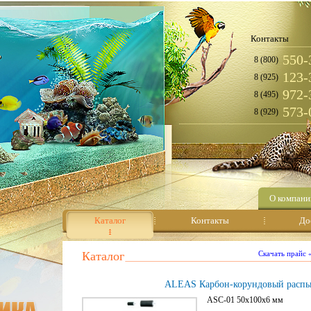
Контакты
550-
8 (800)
123-
8 (925)
972-
8 (495)
573-
8 (929)
О компани
Каталог
Контакты
До
Каталог
Скачать прайс
ALEAS Карбон-корундовый распы
ASC-01 50x100x6
мм