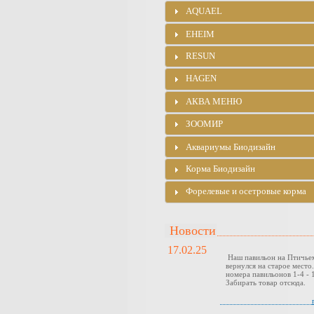
AQUAEL
EHEIM
RESUN
HAGEN
АКВА МЕНЮ
ЗООМИР
Аквариумы Биодизайн
Корма Биодизайн
Форелевые и осетровые корма
Новости
17.02.25
Наш павильон на Птичье
вернулся на старое место
номера павильонов 1-4 - 1
Забирать товар отсюда.