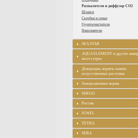
Распылители и диффузор CO2
Шланги
Скребки и сачки
Грунтоочистители
Наполнители
SEA STAR
AQUA ELEMENT и другие аква
аксессуары
Декорации, коряги, камни,
искусственные растения
Замороженные корма
SHEGO
Россия
JUWEL
TETRA
SERA