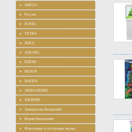
SHEGO
Россия
JUWEL
TETRA
SERA
AQUAEL
EHEIM
RESUN
HAGEN
АКВА МЕНЮ
ЗООМИР
Аквариумы Биодизайн
Корма Биодизайн
Форелевые и осетровые корма