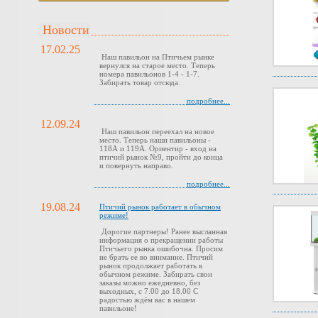
Новости
17.02.25
Наш павильон на Птичьем рынке
вернулся на старое место. Теперь
номера павильонов 1-4 - 1-7.
Забирать товар отсюда.
подробнее...
12.09.24
Наш павильон переехал на новое
место. Теперь наши павильоны -
118А и 119А. Ориентир - вход на
птичий рынок №9, пройти до конца
и повернуть направо.
подробнее...
19.08.24
Птичий рынок работает в обычном
режиме!
Дорогие партнеры! Ранее высланная
информация о прекращении работы
Птичьего рынка ошибочна. Просим
не брать ее во внимание. Птичий
рынок продолжает работать в
обычном режиме. Забирать свои
заказы можно ежедневно, без
выходных, с 7.00 до 18.00 С
радостью ждём вас в нашем
павильоне!