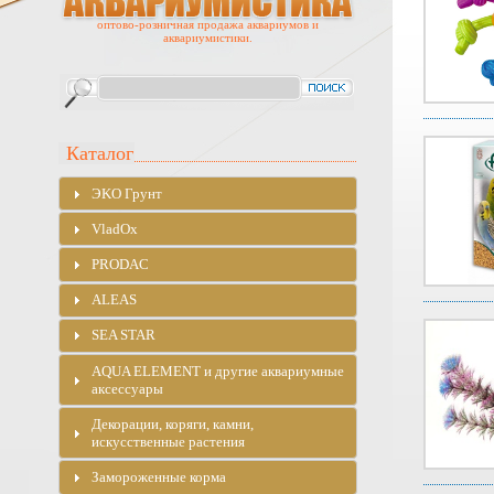
оптово-розничная продажа аквариумов и
аквариумистики.
Каталог
ЭKO Грунт
VladOx
PRODAC
ALEAS
SEA STAR
AQUA ELEMENT и другие аквариумные
аксессуары
Декорации, коряги, камни,
искусственные растения
Замороженные корма