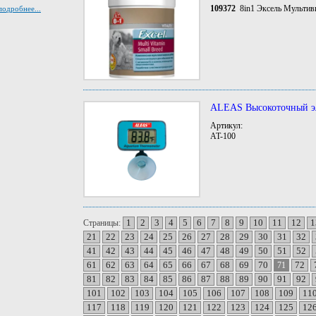
109372
8in1 Эксель Мультиви
подробнее...
ALEAS Высокоточный э
Артикул:
AT-100
1
2
3
4
5
6
7
8
9
10
11
12
1
Страницы:
21
22
23
24
25
26
27
28
29
30
31
32
41
42
43
44
45
46
47
48
49
50
51
52
61
62
63
64
65
66
67
68
69
70
72
71
81
82
83
84
85
86
87
88
89
90
91
92
101
102
103
104
105
106
107
108
109
11
117
118
119
120
121
122
123
124
125
12