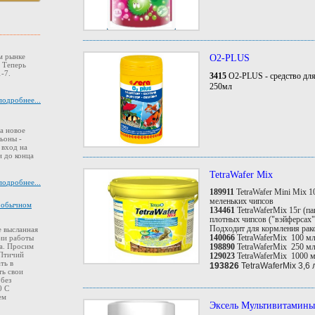
м рынке
O2-PLUS
. Теперь
-7.
3415
O2-PLUS - средство для
250мл
подробнее...
а новое
ьоны -
 вход на
 до конца
TetraWafer Mix
подробнее...
189911
TetraWafer Mini Mix 1
меленьких чипсов
в обычном
134461
TetraWaferMix 15г (па
плотных чипсов ("вэйферсах"
Подходит для кормления рак
 высланная
140066
TetraWaferMix 100 м
ии работы
198890
TetraWaferMix 250 м
а. Просим
 Птичий
129023
TetraWaferMix 1000 
ть в
193826
TetraWaferMix 3,6 
ть свои
 без
0 С
ем
Эксель Мультивитамины 