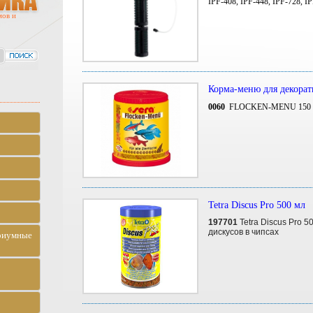
IPF-408, IPF-448, IPF-728, I
мов и
Корма-меню для декора
0060
FLOCKEN-MENU 150
Tetra Discus Pro 500 мл
197701
Tetra Discus Pro 
дискусов в чипсах
риумные