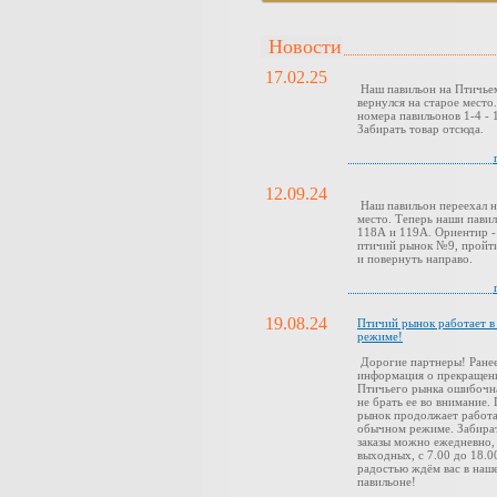
Новости
17.02.25
Наш павильон на Птичье
вернулся на старое место
номера павильонов 1-4 - 1
Забирать товар отсюда.
12.09.24
Наш павильон переехал н
место. Теперь наши павил
118А и 119А. Ориентир -
птичий рынок №9, пройти
и повернуть направо.
19.08.24
Птичий рынок работает 
режиме!
Дорогие партнеры! Ранее
информация о прекращен
Птичьего рынка ошибочн
не брать ее во внимание.
рынок продолжает работа
обычном режиме. Забира
заказы можно ежедневно,
выходных, с 7.00 до 18.0
радостью ждём вас в наш
павильоне!