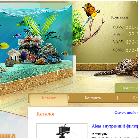
Контакты
550-
8 (800)
123-
8 (925)
972-
8 (495)
573-
8 (929)
О компани
Каталог
Контакты
До
Каталог
Скачать прайс
Aleas внутренний фильт
Артикулы: