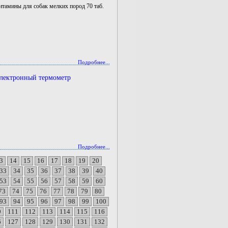
тамины для собак мелких пород 70 таб.
Подробнее...
лектронный термометр
Подробнее...
3
14
15
16
17
18
19
20
33
34
35
36
37
38
39
40
53
54
55
56
57
58
59
60
73
74
75
76
77
78
79
80
93
94
95
96
97
98
99
100
0
111
112
113
114
115
116
6
127
128
129
130
131
132