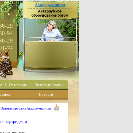
Аквариумы оптом
Аквариумное
оборудование оптом
36-29
30-94
36-29
01-74
и
Оптовикам
Полезные ссылки
ставка
Новости
 «Оптовая продажа Аквариумистики»
р с картриджем