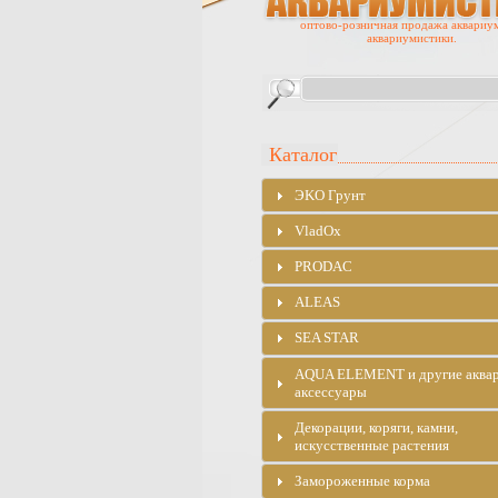
оптово-розничная продажа аквариу
аквариумистики.
Каталог
ЭKO Грунт
VladOx
PRODAC
ALEAS
SEA STAR
AQUA ELEMENT и другие аква
аксессуары
Декорации, коряги, камни,
искусственные растения
Замороженные корма