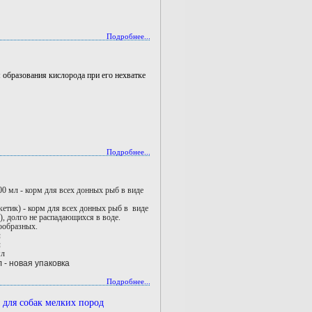
Подробнее...
 образования кислорода при его нехватке
Подробнее...
00 мл - корм для всех донных рыб в виде
кетик) - корм для всех донных рыб в виде
), долго не распадающихся в воде.
ообразных.
л
л
мл
л - новая упаковка
Подробнее...
для собак мелких пород