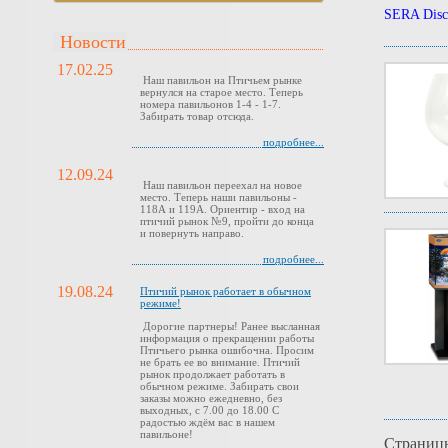
SERA Disc
Новости
17.02.25
Наш павильон на Птичьем рынке
вернулся на старое место. Теперь
номера павильонов 1-4 - 1-7.
Забирать товар отсюда.
подробнее...
12.09.24
Наш павильон переехал на новое
место. Теперь наши павильоны -
118А и 119А. Ориентир - вход на
птичий рынок №9, пройти до конца
и повернуть направо.
подробнее...
19.08.24
Птичий рынок работает в обычном
режиме!
Дорогие партнеры! Ранее высланная
информация о прекращении работы
Птичьего рынка ошибочна. Просим
не брать ее во внимание. Птичий
рынок продолжает работать в
обычном режиме. Забирать свои
заказы можно ежедневно, без
выходных, с 7.00 до 18.00 С
радостью ждём вас в нашем
павильоне!
Страниц