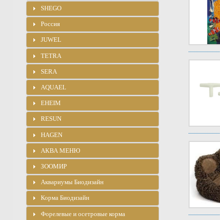
SHEGO
Россия
JUWEL
TETRA
SERA
AQUAEL
EHEIM
RESUN
HAGEN
АКВА МЕНЮ
ЗООМИР
Аквариумы Биодизайн
Корма Биодизайн
Форелевые и осетровые корма