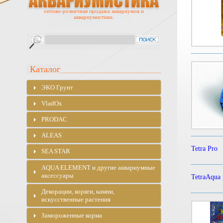
оптово-розничная продажа аквариумов и
аквариумистики.
Каталог
ЭKO Грунт
VladOx
PRODAC
ALEAS
Tetra Pro
SEA STAR
AQUA ELEMENT и другие аквариумные
аксессуары
TetraAqua
Декорации, коряги, камни,
искусственные растения
Замороженные корма