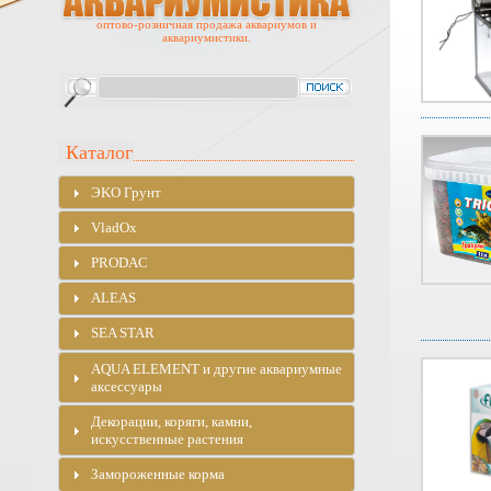
оптово-розничная продажа аквариумов и
аквариумистики.
Каталог
ЭKO Грунт
VladOx
PRODAC
ALEAS
SEA STAR
AQUA ELEMENT и другие аквариумные
аксессуары
Декорации, коряги, камни,
искусственные растения
Замороженные корма