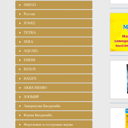
SHEGO
Россия
JUWEL
TETRA
SERA
AQUAEL
EHEIM
RESUN
HAGEN
АКВА МЕНЮ
ЗООМИР
Аквариумы Биодизайн
Корма Биодизайн
Форелевые и осетровые корма