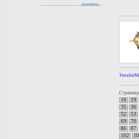
подробнее...
TetraAniMi
Страниц
18
19
35
36
52
53
69
70
86
87
102
10