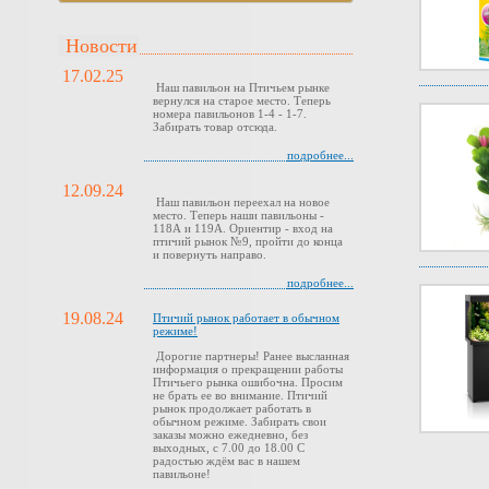
Новости
17.02.25
Наш павильон на Птичьем рынке
вернулся на старое место. Теперь
номера павильонов 1-4 - 1-7.
Забирать товар отсюда.
подробнее...
12.09.24
Наш павильон переехал на новое
место. Теперь наши павильоны -
118А и 119А. Ориентир - вход на
птичий рынок №9, пройти до конца
и повернуть направо.
подробнее...
19.08.24
Птичий рынок работает в обычном
режиме!
Дорогие партнеры! Ранее высланная
информация о прекращении работы
Птичьего рынка ошибочна. Просим
не брать ее во внимание. Птичий
рынок продолжает работать в
обычном режиме. Забирать свои
заказы можно ежедневно, без
выходных, с 7.00 до 18.00 С
радостью ждём вас в нашем
павильоне!