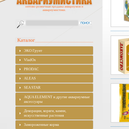
оптово-розничная продажа аквариумов и
аквариумистики.
Каталог
ЭKO Грунт
VladOx
PRODAC
ALEAS
SEA STAR
AQUA ELEMENT и другие аквариумные
аксессуары
Декорации, коряги, камни,
искусственные растения
Замороженные корма