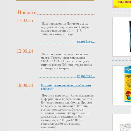
Новости
17.02.25
Наш павильон на Птичьем рынке
вернулся на старое место. Теперь
номера павильонов 1-4 - 1-7.
Забирать товар отсюда.
подробнее...
12.09.24
Наш павильон переехал на новое
место. Теперь наши павильоны -
118А и 119А. Ориентир - вход на
птичий рынок №9, пройти до конца
и повернуть направо.
подробнее...
19.08.24
Птичий рынок работает в обычном
режиме!
Дорогие партнеры! Ранее высланная
информация о прекращении работы
Птичьего рынка ошибочна. Просим
не брать ее во внимание. Птичий
рынок продолжает работать в
обычном режиме. Забирать свои
заказы можно ежедневно, без
выходных, с 7.00 до 18.00 С
радостью ждём вас в нашем
павильоне!