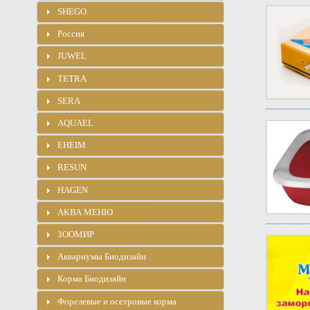
SHEGO
Россия
JUWEL
TETRA
SERA
AQUAEL
EHEIM
RESUN
HAGEN
АКВА МЕНЮ
ЗООМИР
Аквариумы Биодизайн
Корма Биодизайн
Форелевые и осетровые корма