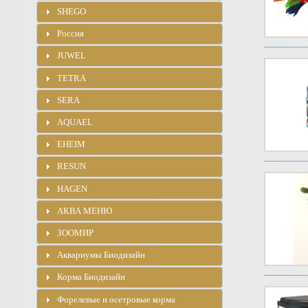
SHEGO
Россия
JUWEL
TETRA
SERA
AQUAEL
EHEIM
RESUN
HAGEN
АКВА МЕНЮ
ЗООМИР
Аквариумы Биодизайн
Корма Биодизайн
Форелевые и осетровые корма