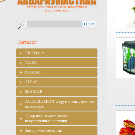
оптово-розничная продажа аквариумов и
аквариумистики.
Каталог
ЭKO Грунт
VladOx
PRODAC
ALEAS
SEA STAR
AQUA ELEMENT и другие аквариумные
аксессуары
Декорации, коряги, камни,
искусственные растения
Замороженные корма