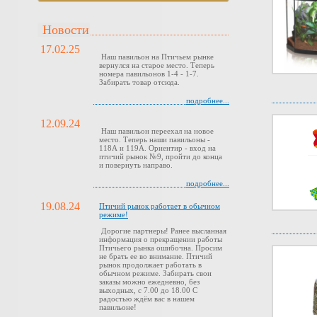
Новости
17.02.25
Наш павильон на Птичьем рынке
вернулся на старое место. Теперь
номера павильонов 1-4 - 1-7.
Забирать товар отсюда.
подробнее...
12.09.24
Наш павильон переехал на новое
место. Теперь наши павильоны -
118А и 119А. Ориентир - вход на
птичий рынок №9, пройти до конца
и повернуть направо.
подробнее...
19.08.24
Птичий рынок работает в обычном
режиме!
Дорогие партнеры! Ранее высланная
информация о прекращении работы
Птичьего рынка ошибочна. Просим
не брать ее во внимание. Птичий
рынок продолжает работать в
обычном режиме. Забирать свои
заказы можно ежедневно, без
выходных, с 7.00 до 18.00 С
радостью ждём вас в нашем
павильоне!