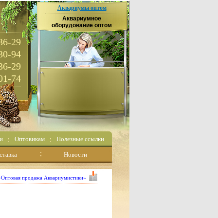
Аквариумы оптом
Аквариумное
оборудование оптом
36-29
30-94
36-29
01-74
и
Оптовикам
Полезные ссылки
ставка
Новости
 «Оптовая продажа Аквариумистики»