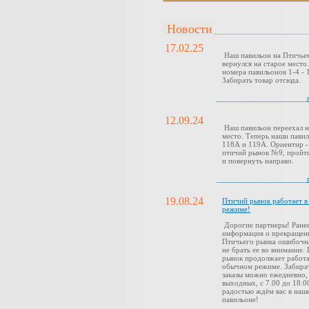
Новости
17.02.25
Наш павильон на Птичье
вернулся на старое место
номера павильонов 1-4 - 1
Забирать товар отсюда.
12.09.24
Наш павильон переехал н
место. Теперь наши павил
118А и 119А. Ориентир -
птичий рынок №9, пройти
и повернуть направо.
19.08.24
Птичий рынок работает 
режиме!
Дорогие партнеры! Ранее
информация о прекращен
Птичьего рынка ошибочн
не брать ее во внимание.
рынок продолжает работа
обычном режиме. Забира
заказы можно ежедневно,
выходных, с 7.00 до 18.0
радостью ждём вас в наш
павильоне!