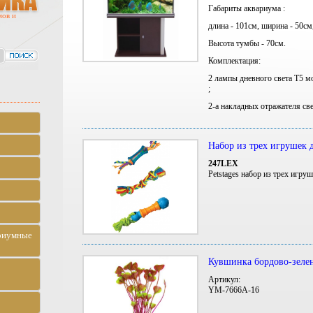
Габариты аквариума :
мов и
длина - 101см, ширина - 50см
Высота тумбы - 70см.
Комплектация:
2 лампы дневного света Т5 
;
2-а накладных отражателя св
Набор из трех игрушек д
247LEX
Petstages набор из трех игр
риумные
Кувшинка бордово-зелен
Артикул:
YM-7666A-16