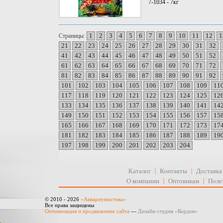
7-1034 - 7кг
1
2
3
4
5
6
7
8
9
10
11
12
1
Страницы:
21
22
23
24
25
26
27
28
29
30
31
32
41
42
43
44
45
46
47
48
49
50
51
52
61
62
63
64
65
66
67
68
69
70
71
72
81
82
83
84
85
86
87
88
89
90
91
92
101
102
103
104
105
106
107
108
109
11
117
118
119
120
121
122
123
124
125
12
133
134
135
136
137
138
139
140
141
14
149
150
151
152
153
154
155
156
157
15
165
166
167
168
169
170
171
172
173
17
181
182
183
184
185
186
187
188
189
19
197
198
199
200
201
202
203
204
Каталог
Контакты
Доставка
О компании
Оптовикам
Поле
© 2010 - 2026
«Аквариумистика»
Все права защищены
Оптимизация и продвижение сайта
—
Дизайн-студия «Корден»