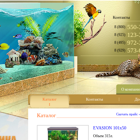
Контакты
550-
8 (800)
123-
8 (925)
972-
8 (495)
573-
8 (929)
О компани
Каталог
Контакты
До
Каталог
Скачать прайс
EVASION 101х50
Объем 315л.