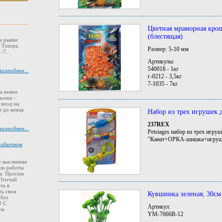
Цветная мраморная кр
(блестящая)
м рынке
. Теперь
Размер: 5-10 мм
-7.
Артикулы:
540018 - 1кг
подробнее...
г-0212 - 3,5кг
7-1035 - 7кг
а новое
ьоны -
 вход на
 до конца
Набор из трех игрушек 
237REX
подробнее...
Petstages набор из трех игру
"Канат+ОРКА-шишка+игрушк
в обычном
 высланная
ии работы
а. Просим
 Птичий
ть в
ть свои
Кувшинка зеленая, 30см
 без
0 С
Артикул:
ем
YM-7666B-12