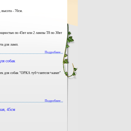
, высота - 70см.
мощностью по 45вт или 2 лампы
T
8 по 30вт
ета для ламп.
Подробнее...
ля собак
ушек для собак "ОРКА туб+гантеля+канат"
Подробнее...
ая, 45см