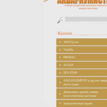
оптово-розничная продажа аквариу
аквариумистики.
Каталог
ЭKO Грунт
VladOx
PRODAC
ALEAS
SEA STAR
AQUA ELEMENT и другие аква
аксессуары
Декорации, коряги, камни,
искусственные растения
Замороженные корма