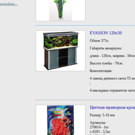
подробнее...
EVASION 120х50
Объем 375л.
Габариты аквариума :
длина - 120см, ширина - 50см
Высота тумбы - 70см.
Комплектация:
4 лампы дневного света Т5 м
;
4 накладных отражателя свет
Цветная мраморная кро
Размер: 5-10 мм
Артикулы:
270014 - 1кг
г-0205 - 3,5кг