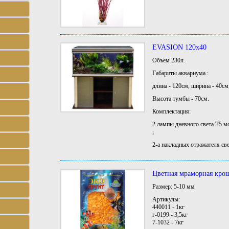
EVASION 120х40
Объем 230л.
Габариты аквариума :
длина - 120см, ширина - 40см
Высота тумбы - 70см.
Комплектация:
2 лампы дневного света Т5 м
;
2-а накладных отражателя св
Цветная мраморная кро
Размер: 5-10 мм
Артикулы:
440011 - 1кг
г-0199 - 3,5кг
7-1032 - 7кг