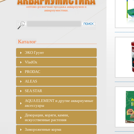
оптово-розничная продажа аквариумов и
аквариумистики.
Каталог
ЭKO Грунт
VladOx
PRODAC
ALEAS
SEA STAR
AQUA ELEMENT и другие аквариумные
аксессуары
Декорации, коряги, камни,
искусственные растения
Замороженные корма