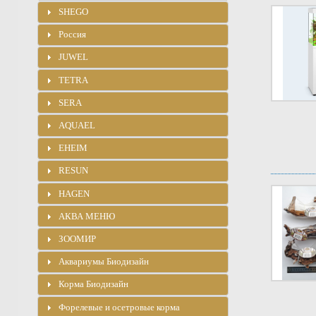
SHEGO
Россия
JUWEL
TETRA
SERA
AQUAEL
EHEIM
RESUN
HAGEN
АКВА МЕНЮ
ЗООМИР
Аквариумы Биодизайн
Корма Биодизайн
Форелевые и осетровые корма