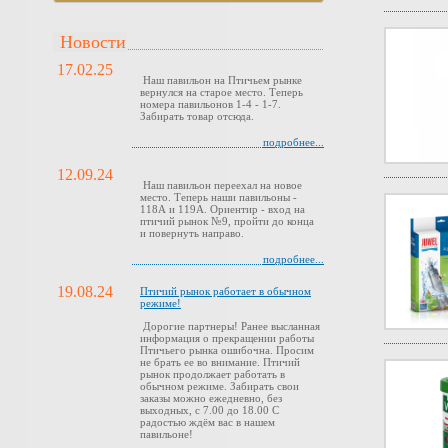
Новости
17.02.25
Наш павильон на Птичьем рынке
вернулся на старое место. Теперь
номера павильонов 1-4 - 1-7.
Забирать товар отсюда.
подробнее...
12.09.24
Наш павильон переехал на новое
место. Теперь наши павильоны -
118А и 119А. Ориентир - вход на
птичий рынок №9, пройти до конца
и повернуть направо.
подробнее...
19.08.24
Птичий рынок работает в обычном
режиме!
Дорогие партнеры! Ранее высланная
информация о прекращении работы
Птичьего рынка ошибочна. Просим
не брать ее во внимание. Птичий
рынок продолжает работать в
обычном режиме. Забирать свои
заказы можно ежедневно, без
выходных, с 7.00 до 18.00 С
радостью ждём вас в нашем
павильоне!