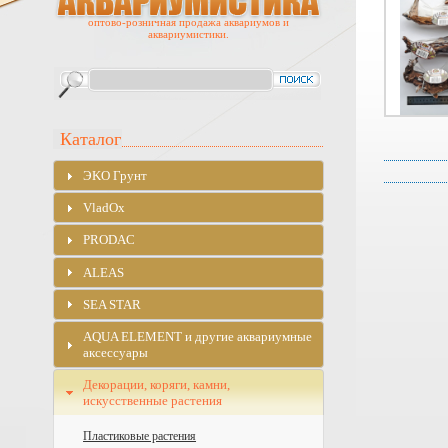
оптово-розничная продажа аквариумов и
аквариумистики.
Каталог
ЭKO Грунт
VladOx
PRODAC
ALEAS
SEA STAR
AQUA ELEMENT и другие аквариумные
аксессуары
Декорации, коряги, камни,
искусственные растения
Пластиковые растения