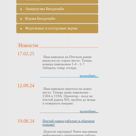
Аквариумы Биодизайн
Корма Биодизайн
Форелевые и осетровые корма
Новости
17.02.25
Наш павильон на Птичьем рынке
вернулся на старое место. Теперь
номера павильонов 1-4 - 1-7.
Забирать товар отсюда.
подробнее...
12.09.24
Наш павильон переехал на новое
место. Теперь наши павильоны -
118А и 119А. Ориентир - вход на
птичий рынок №9, пройти до конца
и повернуть направо.
подробнее...
19.08.24
Птичий рынок работает в обычном
режиме!
Дорогие партнеры! Ранее высланная
информация о прекращении работы