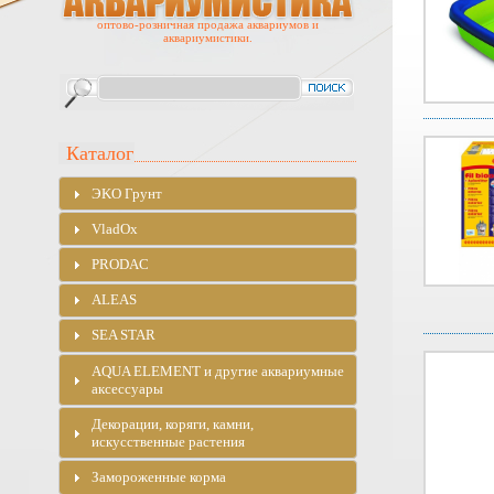
оптово-розничная продажа аквариумов и
аквариумистики.
Каталог
ЭKO Грунт
VladOx
PRODAC
ALEAS
SEA STAR
AQUA ELEMENT и другие аквариумные
аксессуары
Декорации, коряги, камни,
искусственные растения
Замороженные корма