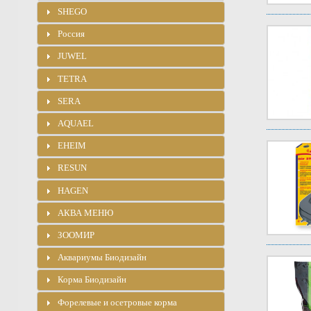
SHEGO
Россия
JUWEL
TETRA
SERA
AQUAEL
EHEIM
RESUN
HAGEN
АКВА МЕНЮ
ЗООМИР
Аквариумы Биодизайн
Корма Биодизайн
Форелевые и осетровые корма