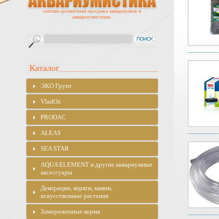
оптово-розничная продажа аквариумов и
аквариумистики.
Каталог
ЭKO Грунт
VladOx
PRODAC
ALEAS
SEA STAR
AQUA ELEMENT и другие аквариумные
аксессуары
Декорации, коряги, камни,
искусственные растения
Замороженные корма