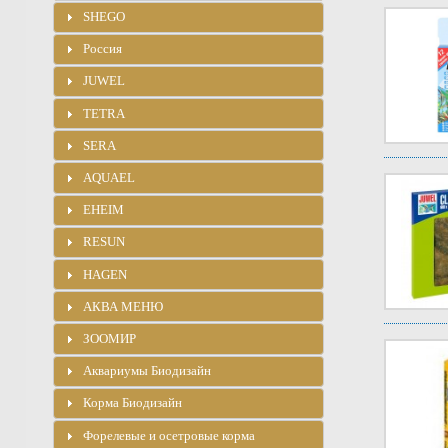
SHEGO
Россия
JUWEL
TETRA
SERA
AQUAEL
EHEIM
RESUN
HAGEN
АКВА МЕНЮ
ЗООМИР
Аквариумы Биодизайн
Корма Биодизайн
Форелевые и осетровые корма