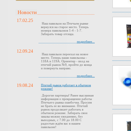
Новости
17.02.25
Наш павильон на Птичьем рынке
вернулся на старое место. Теперь
номера павильонов 1-4 - 1-7.
Забирать товар отсюда.
подробнее...
12.09.24
Наш павильон переехал на новое
место. Теперь наши павильоны -
118А и 119А. Ориентир - вход на
птичий рынок №9, пройти до конца
и повернуть направо.
подробнее...
19.08.24
Птичий рынок работает в обычном
режиме!
Дорогие партнеры! Ранее высланная
информация о прекращении работы
Птичьего рынка ошибочна. Просим
не брать ее во внимание. Птичий
рынок продолжает работать в
обычном режиме. Забирать свои
заказы можно ежедневно, без
выходных, с 7.00 до 18.00 С
радостью ждём вас в нашем
павильоне!