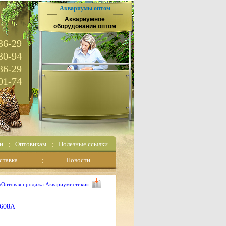
Аквариумы оптом
Аквариумное
оборудование оптом
36-29
30-94
36-29
01-74
и
Оптовикам
Полезные ссылки
ставка
Новости
 «Оптовая продажа Аквариумистики»
-608A