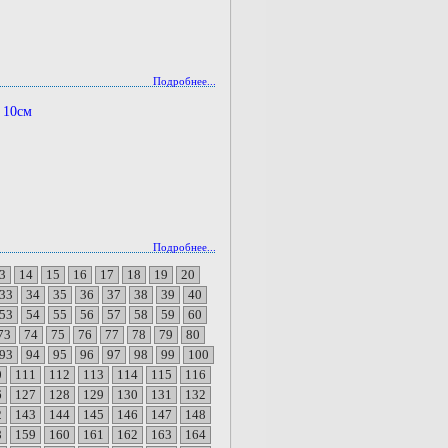
Подробнее...
 10см
Подробнее...
3
14
15
16
17
18
19
20
33
34
35
36
37
38
39
40
53
54
55
56
57
58
59
60
73
74
75
76
77
78
79
80
93
94
95
96
97
98
99
100
0
111
112
113
114
115
116
6
127
128
129
130
131
132
2
143
144
145
146
147
148
8
159
160
161
162
163
164