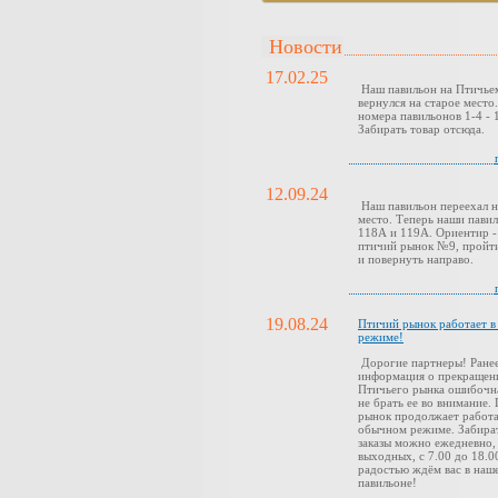
Новости
17.02.25
Наш павильон на Птичье
вернулся на старое место
номера павильонов 1-4 - 1
Забирать товар отсюда.
12.09.24
Наш павильон переехал н
место. Теперь наши павил
118А и 119А. Ориентир -
птичий рынок №9, пройти
и повернуть направо.
19.08.24
Птичий рынок работает 
режиме!
Дорогие партнеры! Ранее
информация о прекращен
Птичьего рынка ошибочн
не брать ее во внимание.
рынок продолжает работа
обычном режиме. Забира
заказы можно ежедневно,
выходных, с 7.00 до 18.0
радостью ждём вас в наш
павильоне!