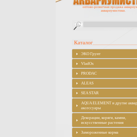
оптово-розничная продажа аквариу
аквариумистики.
Каталог
ЭKO Грунт
VladOx
PRODAC
ALEAS
SEA STAR
AQUA ELEMENT и другие аква
аксессуары
Декорации, коряги, камни,
искусственные растения
Замороженные корма