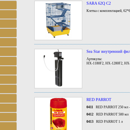
SARA 62Q C2
Клетка с комплектацией, 62*
Sea Star внутренний фи
Артикулы:
HX-1180F2, HX-1280F2, HX
RED PARROT
0411
RED PARROT 250 мл - 
0412
RED PARROT 5
0413
RED PARROT