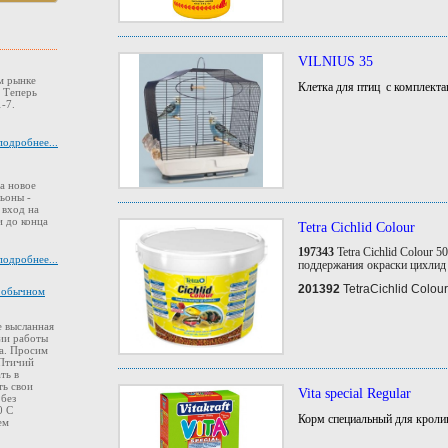
VILNIUS 35
м рынке
Клетка для птиц с комплекта
. Теперь
-7.
подробнее...
а новое
ьоны -
 вход на
 до конца
Tetra Cichlid Colour
197343
Tetra Cichlid Colour
подробнее...
поддержания окраски цихлид 
201392
TetraCichlid Colo
в обычном
 высланная
ии работы
а. Просим
 Птичий
ть в
ть свои
Vita special Regular
 без
0 С
Корм специальный для кролик
ем