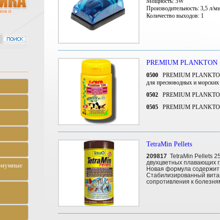
Мощность: 5
W
Производительность:
3,5 л/м
мов и
Количество выходов: 1
PREMIUM PLANKTON
0500
PREMIUM PLANKTON 85 т
для пресноводных и морских 
0502
PREMIUM PLANKTON 2
0505
PREMIUM PLANKTON 2
TetraMin Pellets
209817
TetraMin Pellets 
двухцветных плавающих г
риумные
Новая формула содержит 
Стабилизированный вита
сопротивления к болезня