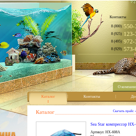
Контакты
550-
8 (800)
123-
8 (925)
972-
8 (495)
573-
8 (929)
О компани
Каталог
Контакты
До
Каталог
Скачать прайс
Sea Star компрессор HX
Артикул: HX-608A