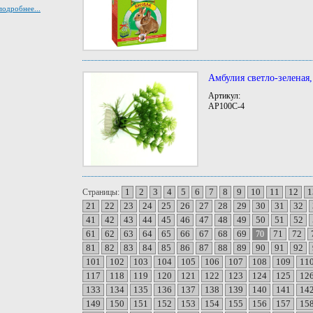
подробнее...
Амбулия светло-зеленая,
Артикул:
AP100C-4
1
2
3
4
5
6
7
8
9
10
11
12
1
Страницы:
21
22
23
24
25
26
27
28
29
30
31
32
41
42
43
44
45
46
47
48
49
50
51
52
61
62
63
64
65
66
67
68
69
71
72
70
81
82
83
84
85
86
87
88
89
90
91
92
101
102
103
104
105
106
107
108
109
11
117
118
119
120
121
122
123
124
125
12
133
134
135
136
137
138
139
140
141
14
149
150
151
152
153
154
155
156
157
15