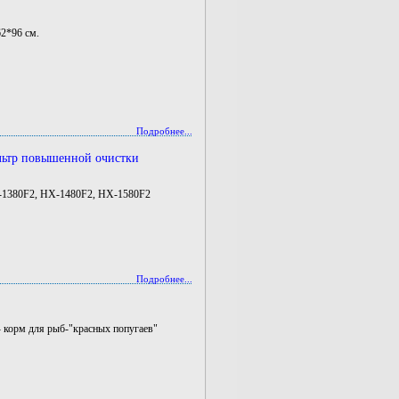
62*96 см.
Подробнее...
льтр повышенной очистки
-1380F2, HX-1480F2, НХ-1580F2
Подробнее...
корм для рыб-"красных попугаев"
00 мл
 1 л