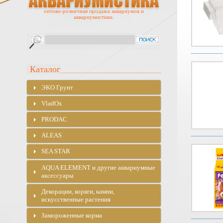
оптово-розничная продажа аквариумов и
аквариумистики.
Каталог
ЭKO Грунт
VladOx
PRODAC
ALEAS
SEA STAR
AQUA ELEMENT и другие аквариумные
аксессуары
Декорации, коряги, камни,
искусственные растения
Замороженные корма