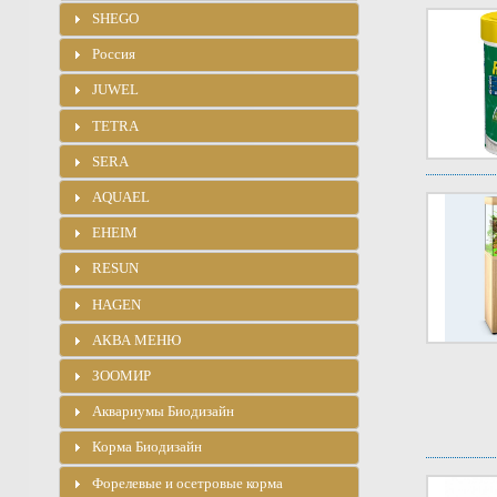
SHEGO
Россия
JUWEL
TETRA
SERA
AQUAEL
EHEIM
RESUN
HAGEN
АКВА МЕНЮ
ЗООМИР
Аквариумы Биодизайн
Корма Биодизайн
Форелевые и осетровые корма