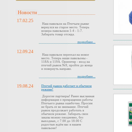
Новости
17.02.25
Наш павильон на Птичьем рынке
вернулся на старое место. Теперь
номера павильонов 1-4 - 1-7.
Забирать товар отсюда.
подробнее...
12.09.24
Наш павильон переехал на новое
место. Теперь наши павильоны -
118А и 119А. Ориентир - вход на
птичий рынок №9, пройти до конца
и повернуть направо.
подробнее...
19.08.24
Птичий рынок работает в обычном
режиме!
Дорогие партнеры! Ранее высланная
информация о прекращении работы
Птичьего рынка ошибочна. Просим
не брать ее во внимание. Птичий
рынок продолжает работать в
обычном режиме. Забирать свои
заказы можно ежедневно, без
выходных, с 7.00 до 18.00 С
радостью ждём вас в нашем
павильоне!