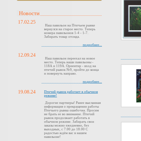
Новости
17.02.25
Наш павильон на Птичьем рынке
вернулся на старое место. Теперь
номера павильонов 1-4 - 1-7.
Забирать товар отсюда.
подробнее...
12.09.24
Наш павильон переехал на новое
место. Теперь наши павильоны -
118А и 119А. Ориентир - вход на
птичий рынок №9, пройти до конца
и повернуть направо.
подробнее...
19.08.24
Птичий рынок работает в обычном
режиме!
Дорогие партнеры! Ранее высланная
информация о прекращении работы
Птичьего рынка ошибочна. Просим
не брать ее во внимание. Птичий
рынок продолжает работать в
обычном режиме. Забирать свои
заказы можно ежедневно, без
выходных, с 7.00 до 18.00 С
радостью ждём вас в нашем
павильоне!