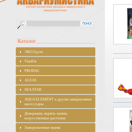
оптово-розничная продажа аквариумов и
аквариумистики.
Каталог
ЭKO Грунт
VladOx
PRODAC
ALEAS
SEA STAR
AQUA ELEMENT и другие аквариумные
аксессуары
Декорации, коряги, камни,
искусственные растения
Замороженные корма