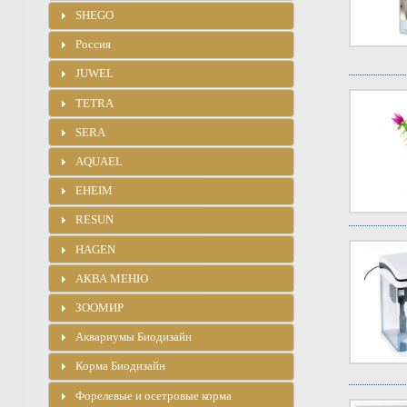
SHEGO
Россия
JUWEL
TETRA
SERA
AQUAEL
EHEIM
RESUN
HAGEN
АКВА МЕНЮ
ЗООМИР
Аквариумы Биодизайн
Корма Биодизайн
Форелевые и осетровые корма